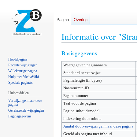
Pagina
Overleg
Informatie over "Str
Basisgegevens
Naar
Naar
navigatie
zoeken
Hoofdpagina
Weergegeven paginanaam
springen
springen
Recente wijzigingen
Willekeurige pagina
Standaard sorteerwijze
Hulp met MediaWiki
Paginalengte (in bytes)
Speciale pagina's
Naamruimte-ID
Hulpmiddelen
Paginanummer
Verwijzingen naar deze
Taal voor de pagina
pagina
Gerelateerde wijzigingen
Pagina-inhoudsmodel
Paginagegevens
Indexering door robots
Aantal doorverwijzingen naar deze pagina
Geteld als pagina met inhoud