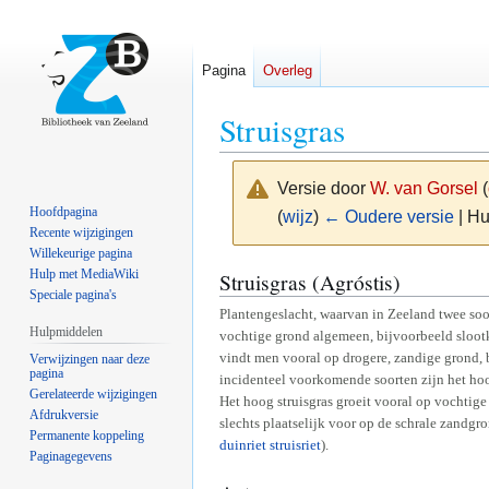
Pagina
Overleg
Struisgras
Versie door
W. van Gorsel
(
Hoofdpagina
(
wijz
)
← Oudere versie
| Hu
Recente wijzigingen
Willekeurige pagina
Naar
Naar
Hulp met MediaWiki
Struisgras (Agróstis)
Speciale pagina's
navigatie
zoeken
Plantengeslacht, waarvan in Zeeland twee s
springen
springen
Hulpmiddelen
vochtige grond algemeen, bijvoorbeeld slootk
vindt men vooral op drogere, zandige grond, 
Verwijzingen naar deze
pagina
incidenteel voorkomende soorten zijn het hoog
Gerelateerde wijzigingen
Het hoog struisgras groeit vooral op vochtige
Afdrukversie
slechts plaatselijk voor op de schrale zandg
Permanente koppeling
duinriet
struisriet
).
Paginagegevens