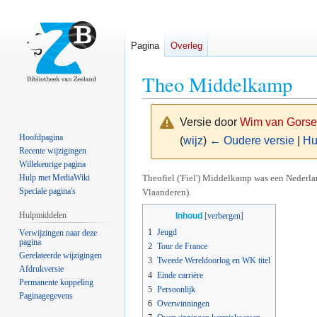
Pagina
Overleg
Theo Middelkamp
Versie door
Wim van Gorse
Hoofdpagina
(
wijz
)
← Oudere versie
|
Hu
Recente wijzigingen
Willekeurige pagina
Naar
Naar
Theofiel ('Fiel') Middelkamp was een Nederl
Hulp met MediaWiki
Speciale pagina's
Vlaanderen).
navigatie
zoeken
springen
springen
Hulpmiddelen
Inhoud
1
Jeugd
Verwijzingen naar deze
pagina
2
Tour de France
Gerelateerde wijzigingen
3
Tweede Wereldoorlog en WK titel
Afdrukversie
4
Einde carrière
Permanente koppeling
5
Persoonlijk
Paginagegevens
6
Overwinningen