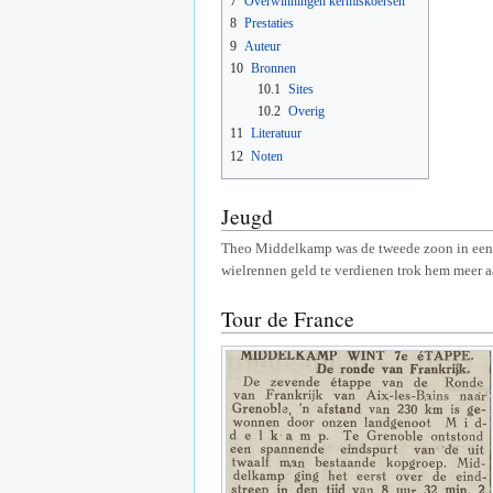
7
Overwinningen kermiskoersen
8
Prestaties
9
Auteur
10
Bronnen
10.1
Sites
10.2
Overig
11
Literatuur
12
Noten
Jeugd
Theo Middelkamp was de tweede zoon in een g
wielrennen geld te verdienen trok hem meer a
Tour de France