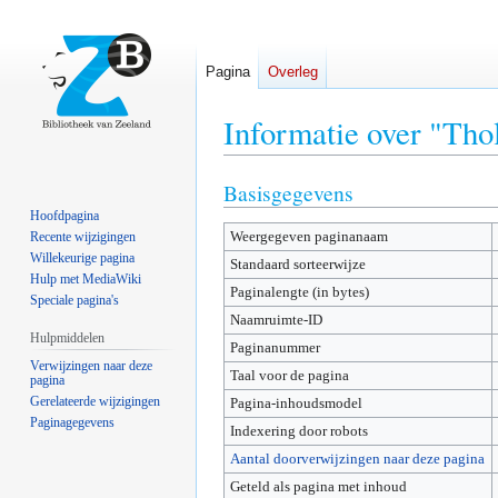
Pagina
Overleg
Informatie over "Thol
Basisgegevens
Naar
Naar
navigatie
zoeken
Hoofdpagina
Weergegeven paginanaam
springen
springen
Recente wijzigingen
Willekeurige pagina
Standaard sorteerwijze
Hulp met MediaWiki
Paginalengte (in bytes)
Speciale pagina's
Naamruimte-ID
Hulpmiddelen
Paginanummer
Verwijzingen naar deze
Taal voor de pagina
pagina
Gerelateerde wijzigingen
Pagina-inhoudsmodel
Paginagegevens
Indexering door robots
Aantal doorverwijzingen naar deze pagina
Geteld als pagina met inhoud