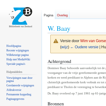
Pagina
Overleg
W. Baay
Versie door
Wim van Gorse
Hoofdpagina
(
wijz
)
← Oudere versie
| Hu
Recente wijzigingen
Willekeurige pagina
Naar
Naar
Hulp met MediaWiki
Achtergrond
Speciale pagina's
navigatie
zoeken
Dominee Baay behoorde aanvankelijk tot de g
springen
springen
Hulpmiddelen
voorganger van de vrije gereformeerde gemeent
kerken en werd predikant te Alphen aan de Rij
Verwijzingen naar deze
pagina
christelijk gereformeerde kerk verbrak en to
Gerelateerde wijzigingen
predikant te Tholen de vereniging te bewerkst
Afdrukversie
Ds. Baay overleed op 7 juni 1961 op 61-jarige
Permanente koppeling
Paginagegevens
Bronnen