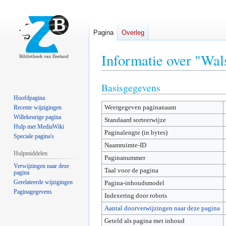
Pagina
Overleg
Informatie over "Wal
Basisgegevens
Naar
Naar
navigatie
zoeken
Hoofdpagina
Weergegeven paginanaam
springen
springen
Recente wijzigingen
Willekeurige pagina
Standaard sorteerwijze
Hulp met MediaWiki
Paginalengte (in bytes)
Speciale pagina's
Naamruimte-ID
Hulpmiddelen
Paginanummer
Verwijzingen naar deze
Taal voor de pagina
pagina
Gerelateerde wijzigingen
Pagina-inhoudsmodel
Paginagegevens
Indexering door robots
Aantal doorverwijzingen naar deze pagina
Geteld als pagina met inhoud