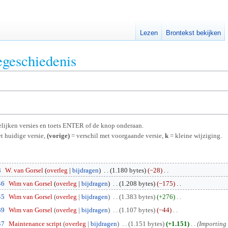
Lezen
Brontekst bekijken
egeschiedenis
rgelijken versies en toets ENTER of de knop onderaan.
t huidige versie,
(vorige)
= verschil met voorgaande versie,
k
= kleine wijziging.
3
W. van Gorsel
overleg
bijdragen
1.180 bytes
−28
46
Wim van Gorsel
overleg
bijdragen
1.208 bytes
−175
45
Wim van Gorsel
overleg
bijdragen
1.383 bytes
+276
39
Wim van Gorsel
overleg
bijdragen
1.107 bytes
−44
47
Maintenance script
overleg
bijdragen
1.151 bytes
+1.151
Importing t