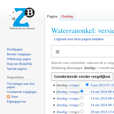
Pagina
Overleg
Waterranonkel: versi
Logboek voor deze pagina bekijken
Naar
Naar
Hoofdpagina
Uitvouwen
navigatie
zoeken
Recente wijzigingen
springen
springen
Willekeurige pagina
Selectie voor verschillen: selecteer de te ve
Hulp met MediaWiki
Verklaring afkortingen:
(huidig)
= verschil me
Speciale pagina's
Hulpmiddelen
Verwijzingen naar deze
4
huidig
vorige
4 jun 2025 07:3
pagina
G
j
1
huidig
vorige
14 okt 2024 08:
Gerelateerde wijzigingen
e
u
G
Atom
4
huidig
vorige
14 okt 2024 08:
e
n
Paginagegevens
e
o
G
huidig
vorige
14 okt 2024 08:
n
2
e
k
e
G
b
0
2
huidig
vorige
20 mrt 2014 13:
n
t
e