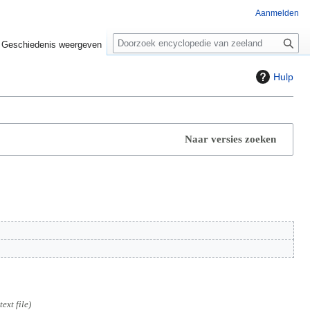
Aanmelden
Z
o
Geschiedenis weergeven
e
k
Hulp
e
n
Naar versies zoeken
ext file