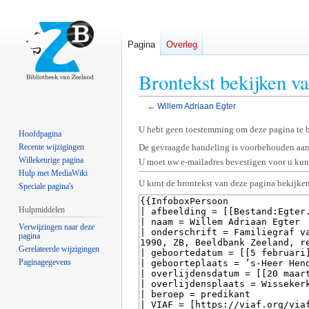
Pagina
Overleg
Brontekst bekijken v
←
Willem Adriaan Egter
Naar
Naar
U hebt geen toestemming om deze pagina te 
Hoofdpagina
navigatie
zoeken
Recente wijzigingen
De gevraagde handeling is voorbehouden aan
springen
springen
Willekeurige pagina
U moet uw e-mailadres bevestigen voor u kunt
Hulp met MediaWiki
U kunt de brontekst van deze pagina bekijken
Speciale pagina's
Hulpmiddelen
Verwijzingen naar deze
pagina
Gerelateerde wijzigingen
Paginagegevens