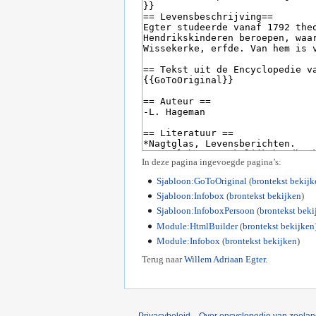
In deze pagina ingevoegde pagina’s:
Sjabloon:GoToOriginal
(
brontekst bekijk
Sjabloon:Infobox
(
brontekst bekijken
)
Sjabloon:InfoboxPersoon
(
brontekst beki
Module:HtmlBuilder
(
brontekst bekijken
Module:Infobox
(
brontekst bekijken
)
Terug naar
Willem Adriaan Egter
.
Privacybeleid
Over encyclopedie van zeela