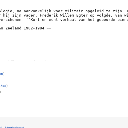
en
)
jken
)
)
nd
Voorbehoud