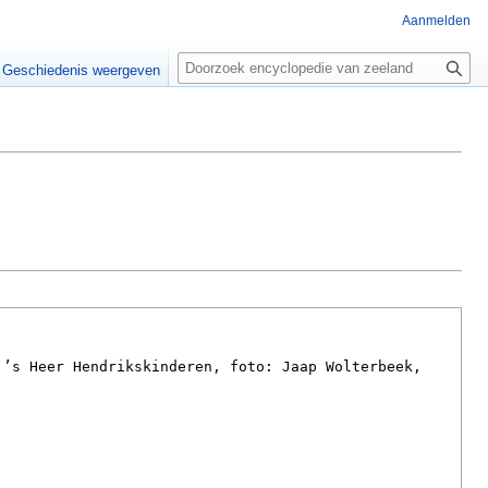
Aanmelden
Z
o
Geschiedenis weergeven
e
k
e
n