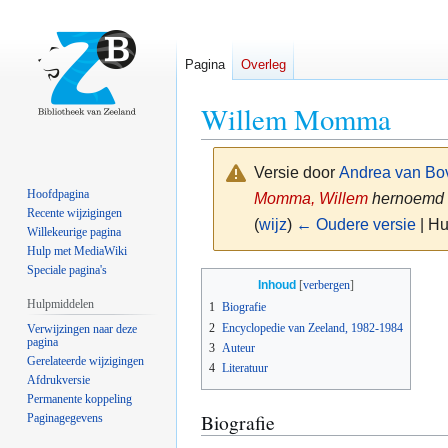
Pagina
Overleg
Willem Momma
Versie door
Andrea van Bo
Hoofdpagina
Momma, Willem
hernoemd 
Recente wijzigingen
(
wijz
)
← Oudere versie
| Hu
Willekeurige pagina
Hulp met MediaWiki
Speciale pagina's
Naar
Naar
Inhoud
navigatie
zoeken
Hulpmiddelen
1
Biografie
springen
springen
2
Encyclopedie van Zeeland, 1982-1984
Verwijzingen naar deze
pagina
3
Auteur
Gerelateerde wijzigingen
4
Literatuur
Afdrukversie
Permanente koppeling
Biografie
Paginagegevens