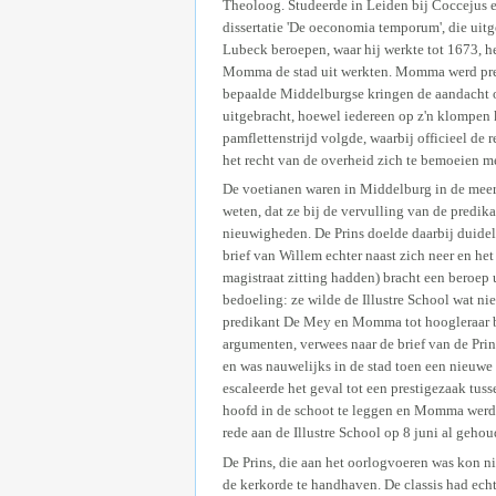
Theoloog. Studeerde in Leiden bij Coccejus e
dissertatie 'De oeconomia temporum', die uit
Lubeck beroepen, waar hij werkte tot 1673, he
Momma de stad uit werkten. Momma werd predi
bepaalde Middelburgse kringen de aandacht o
uitgebracht, hoewel iedereen op z'n klompen k
pamflettenstrijd volgde, waarbij officieel de
het recht van de overheid zich te bemoeien m
De voetianen waren in Middelburg in de meerde
weten, dat ze bij de vervulling van de predi
nieuwigheden. De Prins doelde daarbij duide
brief van Willem echter naast zich neer en h
magistraat zitting hadden) bracht een beroep
bedoeling: ze wilde de Illustre School wat ni
predikant De Mey en Momma tot hoogleraar b
argumenten, verwees naar de brief van de P
en was nauwelijks in de stad toen een nieuwe
escaleerde het geval tot een prestigezaak tuss
hoofd in de schoot te leggen en Momma werd
rede aan de Illustre School op 8 juni al gehou
De Prins, die aan het oorlogvoeren was kon nie
de kerkorde te handhaven. De classis had ech