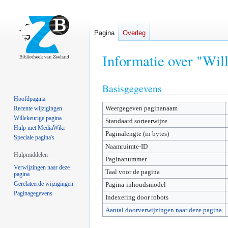
Pagina
Overleg
Informatie over "Wi
Basisgegevens
Naar
Naar
navigatie
zoeken
Hoofdpagina
Weergegeven paginanaam
springen
springen
Recente wijzigingen
Willekeurige pagina
Standaard sorteerwijze
Hulp met MediaWiki
Paginalengte (in bytes)
Speciale pagina's
Naamruimte-ID
Hulpmiddelen
Paginanummer
Verwijzingen naar deze
Taal voor de pagina
pagina
Gerelateerde wijzigingen
Pagina-inhoudsmodel
Paginagegevens
Indexering door robots
Aantal doorverwijzingen naar deze pagina