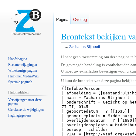
Pagina
Overleg
Brontekst bekijken va
←
Zacharias Blijhooft
Naar
Naar
U hebt geen toestemming om deze pagina te 
Hoofdpagina
navigatie
zoeken
Recente wijzigingen
De gevraagde handeling is voorbehouden aan
springen
springen
Willekeurige pagina
U moet uw e-mailadres bevestigen voor u kunt
Hulp met MediaWiki
U kunt de brontekst van deze pagina bekijken
Speciale pagina's
Hulpmiddelen
Verwijzingen naar deze
pagina
Gerelateerde wijzigingen
Paginagegevens