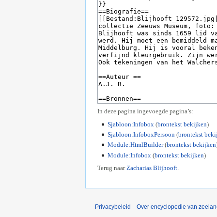
In deze pagina ingevoegde pagina’s:
Sjabloon:Infobox
(
brontekst bekijken
)
Sjabloon:InfoboxPersoon
(
brontekst beki
Module:HtmlBuilder
(
brontekst bekijken
Module:Infobox
(
brontekst bekijken
)
Terug naar
Zacharias Blijhooft
.
Privacybeleid
Over encyclopedie van zeela