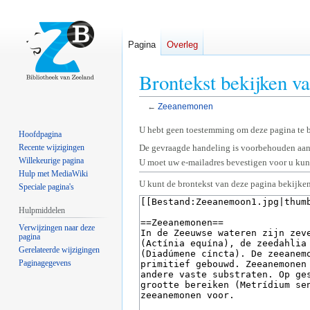
Pagina
Overleg
Brontekst bekijken 
←
Zeeanemonen
Naar
Naar
U hebt geen toestemming om deze pagina te 
Hoofdpagina
navigatie
zoeken
Recente wijzigingen
De gevraagde handeling is voorbehouden aan
springen
springen
Willekeurige pagina
U moet uw e-mailadres bevestigen voor u kunt
Hulp met MediaWiki
U kunt de brontekst van deze pagina bekijken
Speciale pagina's
Hulpmiddelen
Verwijzingen naar deze
pagina
Gerelateerde wijzigingen
Paginagegevens