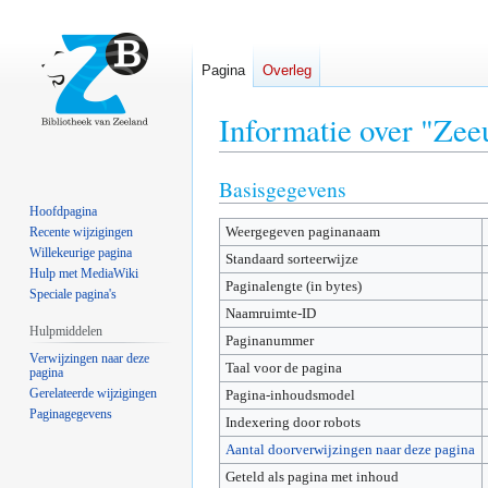
Pagina
Overleg
Informatie over "Ze
Basisgegevens
Naar
Naar
navigatie
zoeken
Hoofdpagina
Weergegeven paginanaam
springen
springen
Recente wijzigingen
Willekeurige pagina
Standaard sorteerwijze
Hulp met MediaWiki
Paginalengte (in bytes)
Speciale pagina's
Naamruimte-ID
Hulpmiddelen
Paginanummer
Verwijzingen naar deze
Taal voor de pagina
pagina
Gerelateerde wijzigingen
Pagina-inhoudsmodel
Paginagegevens
Indexering door robots
Aantal doorverwijzingen naar deze pagina
Geteld als pagina met inhoud