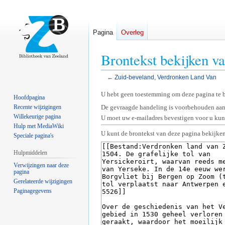
Pagina
Overleg
Brontekst bekijken v
←
Zuid-beveland, Verdronken Land Van
Naar
Naar
U hebt geen toestemming om deze pagina te 
Hoofdpagina
navigatie
zoeken
Recente wijzigingen
De gevraagde handeling is voorbehouden aan
springen
springen
Willekeurige pagina
U moet uw e-mailadres bevestigen voor u kunt
Hulp met MediaWiki
U kunt de brontekst van deze pagina bekijken
Speciale pagina's
Hulpmiddelen
Verwijzingen naar deze
pagina
Gerelateerde wijzigingen
Paginagegevens