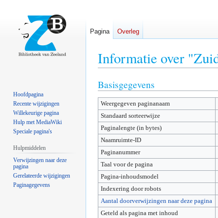
Pagina
Overleg
Informatie over "Zui
Basisgegevens
Naar
Naar
navigatie
zoeken
Hoofdpagina
Weergegeven paginanaam
springen
springen
Recente wijzigingen
Willekeurige pagina
Standaard sorteerwijze
Hulp met MediaWiki
Paginalengte (in bytes)
Speciale pagina's
Naamruimte-ID
Hulpmiddelen
Paginanummer
Verwijzingen naar deze
Taal voor de pagina
pagina
Gerelateerde wijzigingen
Pagina-inhoudsmodel
Paginagegevens
Indexering door robots
Aantal doorverwijzingen naar deze pagina
Geteld als pagina met inhoud