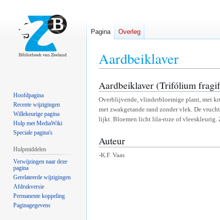
Pagina
Overleg
Aardbeiklaver
Aardbeiklaver (Trifólium fragi
Naar
Naar
navigatie
zoeken
Hoofdpagina
Overblijvende, vlinderbloemige plant, met kru
springen
springen
Recente wijzigingen
met zwakgetande rand zonder vlek. De vruchtk
Willekeurige pagina
lijkt. Bloemen licht lila-roze of vleeskleurig.
Hulp met MediaWiki
Speciale pagina's
Auteur
Hulpmiddelen
-K.F. Vaas
Verwijzingen naar deze
pagina
Gerelateerde wijzigingen
Afdrukversie
Permanente koppeling
Paginagegevens