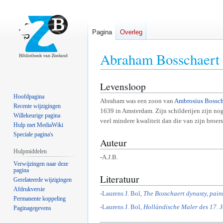
Pagina
Overleg
Abraham Bosschaert
Levensloop
Naar
Naar
navigatie
zoeken
Hoofdpagina
Abraham was een zoon van
Ambrosius Bossch
springen
springen
Recente wijzigingen
1639 in Amsterdam. Zijn schilderijen zijn no
Willekeurige pagina
veel mindere kwaliteit dan die van zijn broers
Hulp met MediaWiki
Speciale pagina's
Auteur
Hulpmiddelen
-A.J.B.
Verwijzingen naar deze
pagina
Literatuur
Gerelateerde wijzigingen
Afdrukversie
-
Laurens J. Bol,
The Bosschaert dynasty, paint
Permanente koppeling
-
Laurens J. Bol,
Holländische Maler des 17. J
Paginagegevens