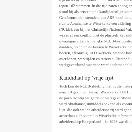
tegen 162 stemmen. In die tijd zaten er nog e
stond hij als eerste op de kandidatenlijst vo
Gereformeerden stemden: een ARP-kandidatenli
richtte Abrahamse te Wissekerke een afdeling
(NCLB), een bij het Christelijk Nationaal Va
was er al een conflict met de plaatselijke lan
overgegaan. Een landelijke NCLB-bestuurder 
daalden, brachten de boeren te Wissekerke h
boeren, afkomstig uit Ouwerkerk, waar de bo
over lonen, werktijden en tarieven. Uiteinde
werkgeversbond waarmee werd onderhandeld
Kandidaat op 'vrije lijst'
Toch kon de NCLB-afdeling niet in die mate g
maar 70 gezinnen, terwijl Wissekerke 3.681 i
de jaren twintig weigerde de werkgeversbond 
werd Abrahamse, inmiddels bekend als voorman
lijst’ die ook wel de arbeiderspartij werd gen
achterban zich vooral in Wissekerke te bevin
arbeidersdorp Kamperland – in 1923 was dit p