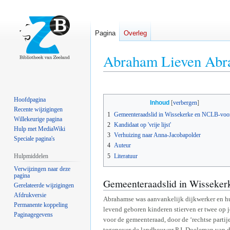
Pagina
Overleg
Abraham Lieven Abr
Naar
Naar
navigatie
zoeken
Hoofdpagina
Inhoud
springen
springen
Recente wijzigingen
1
Gemeenteraadslid in Wissekerke en NCLB-vo
Willekeurige pagina
2
Kandidaat op 'vrije lijst'
Hulp met MediaWiki
3
Verhuizing naar Anna-Jacobapolder
Speciale pagina's
4
Auteur
5
Literatuur
Hulpmiddelen
Verwijzingen naar deze
pagina
Gemeenteraadslid in Wisseke
Gerelateerde wijzigingen
Afdrukversie
Abrahamse was aanvankelijk dijkwerker en h
Permanente koppeling
levend geboren kinderen stierven er twee op jo
Paginagegevens
voor de gemeenteraad, door de ‘rechtse parti
tegenover de landbouwer P.J. Doeleman van d