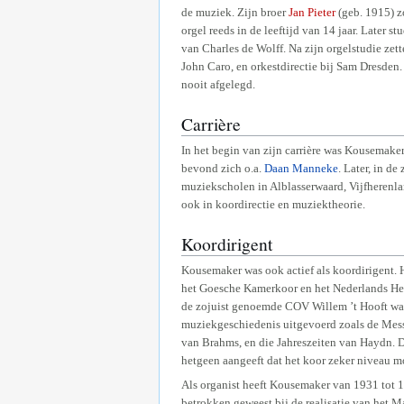
de muziek. Zijn broer
Jan Pieter
(geb. 1915) z
orgel reeds in de leeftijd van 14 jaar. Later 
van Charles de Wolff. Na zijn orgelstudie zett
John Caro, en orkestdirectie bij Sam Dresden
nooit afgelegd.
Carrière
In het begin van zijn carrière was Kousemaker
bevond zich o.a.
Daan Manneke
. Later, in d
muziekscholen in Alblasserwaard, Vijfherenlan
ook in koordirectie en muziektheorie.
Koordirigent
Kousemaker was ook actief als koordirigent. 
het Goesche Kamerkoor en het Nederlands He
de zojuist genoemde COV Willem ’t Hooft wat 
muziekgeschiedenis uitgevoerd zoals de Mes
van Brahms, en die Jahreszeiten van Haydn. D
hetgeen aangeeft dat het koor zeker niveau 
Als organist heeft Kousemaker van 1931 tot 1
betrokken geweest bij de realisatie van het 