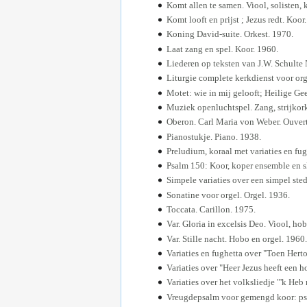
Komt allen te samen. Viool, solisten, 
Komt looft en prijst ; Jezus redt. Koor
Koning David-suite. Orkest. 1970.
Laat zang en spel. Koor. 1960.
Liederen op teksten van J.W. Schulte 
Liturgie complete kerkdienst voor org
Motet: wie in mij gelooft; Heilige Gee
Muziek openluchtspel. Zang, strijkork
Oberon. Carl Maria von Weber. Ouvert
Pianostukje. Piano. 1938.
Preludium, koraal met variaties en fug
Psalm 150: Koor, koper ensemble en s
Simpele variaties over een simpel sted
Sonatine voor orgel. Orgel. 1936.
Toccata. Carillon. 1975.
Var. Gloria in excelsis Deo. Viool, ho
Var. Stille nacht. Hobo en orgel. 1960.
Variaties en fughetta over "Toen Herto
Variaties over "Heer Jezus heeft een h
Variaties over het volksliedje "'k He
Vreugdepsalm voor gemengd koor: psal