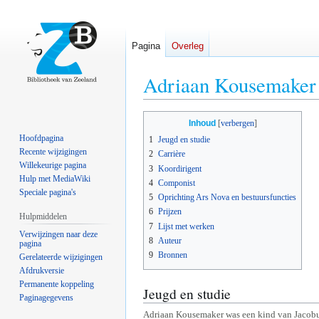
Pagina
Overleg
Adriaan Kousemaker
Naar
Naar
Inhoud
navigatie
zoeken
Hoofdpagina
1
Jeugd en studie
springen
springen
Recente wijzigingen
2
Carrière
Willekeurige pagina
3
Koordirigent
Hulp met MediaWiki
4
Componist
Speciale pagina's
5
Oprichting Ars Nova en bestuursfuncties
6
Prijzen
Hulpmiddelen
7
Lijst met werken
Verwijzingen naar deze
8
Auteur
pagina
9
Bronnen
Gerelateerde wijzigingen
Afdrukversie
Permanente koppeling
Jeugd en studie
Paginagegevens
Adriaan Kousemaker was een kind van Jacobus