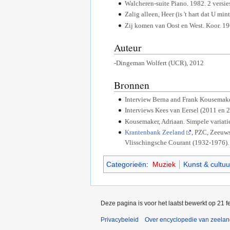
Walcheren-suite Piano. 1982. 2 versie
Zalig alleen, Heer (is 't hart dat U min
Zij komen van Oost en West. Koor. 19
Auteur
-Dingeman Wolfert (UCR), 2012
Bronnen
Interview Berna and Frank Kousemake
Interviews Kees van Eersel (2011 en 2
Kousemaker, Adriaan. Simpele variati
Krantenbank Zeeland
, PZC, Zeeuw
Vlisschingsche Courant (1932-1976).
Categorieën
:
Muziek
Kunst & cultuu
Deze pagina is voor het laatst bewerkt op 21 
Privacybeleid
Over encyclopedie van zeela