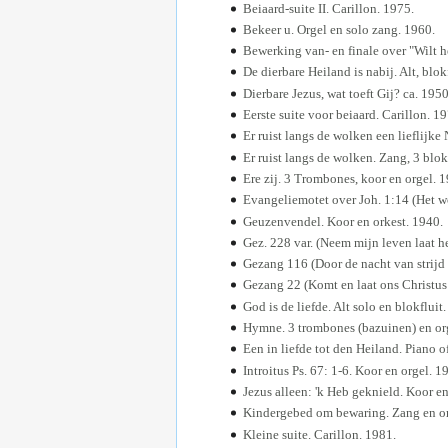
Beiaard-suite II. Carillon. 1975.
Bekeer u. Orgel en solo zang. 1960.
Bewerking van- en finale over "Wilt h
De dierbare Heiland is nabij. Alt, blok
Dierbare Jezus, wat toeft Gij? ca. 19
Eerste suite voor beiaard. Carillon. 19
Er ruist langs de wolken een lieflijke
Er ruist langs de wolken. Zang, 3 blok
Ere zij. 3 Trombones, koor en orgel. 1
Evangeliemotet over Joh. 1:14 (Het wo
Geuzenvendel. Koor en orkest. 1940.
Gez. 228 var. (Neem mijn leven laat he
Gezang 116 (Door de nacht van strijd 
Gezang 22 (Komt en laat ons Christus 
God is de liefde. Alt solo en blokfluit
Hymne. 3 trombones (bazuinen) en or
Een in liefde tot den Heiland. Piano o
Introitus Ps. 67: 1-6. Koor en orgel. 1
Jezus alleen: 'k Heb geknield. Koor en
Kindergebed om bewaring. Zang en or
Kleine suite. Carillon. 1981.