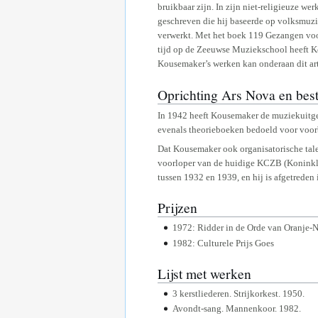
bruikbaar zijn. In zijn niet-religieuze w
geschreven die hij baseerde op volksmuzie
verwerkt. Met het boek 119 Gezangen voor
tijd op de Zeeuwse Muziekschool heeft Ko
Kousemaker’s werken kan onderaan dit ar
Oprichting Ars Nova en best
In 1942 heeft Kousemaker de muziekuitge
evenals theorieboeken bedoeld voor voor
Dat Kousemaker ook organisatorische tale
voorloper van de huidige KCZB (Koninklij
tussen 1932 en 1939, en hij is afgetrede
Prijzen
1972: Ridder in de Orde van Oranje-
1982: Culturele Prijs Goes
Lijst met werken
3 kerstliederen. Strijkorkest. 1950.
Avondt-sang. Mannenkoor. 1982.