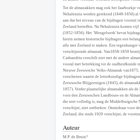
Tot de almanakken mag ook het Jaarboekje vo
Nehalennia worden gerekend (1849-1850) al w
aan dat het niveau van de bijdragen vooruit i
Zeeland betreffen. Na Nehalennia komen vijf
(1852-1856). Het `Mengelwerk' bevat bijdrag
hierin nemen historische bijdragen een belang
alle met Zeeland te maken. Een tegenhanger
verschijnende almanak. Van1858-1859 bestrij
Cadsandria verschilt niet met de andere alma
vooral met betrekking tot de oudheidkunde e
Nieuwe Zeeuwsche Volks-Almanak van1875, Sc
verschenen waarin de letterkundige bijdrage
Zeeuwsche Blijgeestigen (1845), de almanak
1857). Verder plaatselijke almanakken als d
voor den Zeeuwschen Landbouw en de Almanak 
die niet volledig is, mag de Middelburgsche
verschijnt, niet ontbreken. Onmisbaar voor de
Zeeland, die sinds 1920 verschijnt, de voortz
Auteur
M.P. de Bruin?