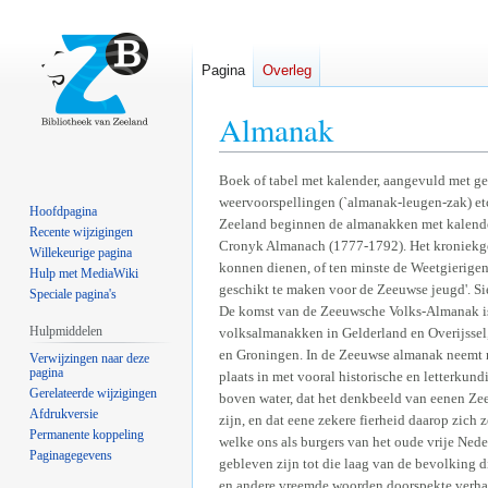
Pagina
Overleg
Almanak
Naar
Naar
Boek of tabel met kalender, aangevuld met ge
weervoorspellingen (`almanak-leugen-zak) etc
navigatie
zoeken
Hoofdpagina
Zeeland beginnen de almanakken met kalender
springen
springen
Recente wijzigingen
Cronyk Almanach (1777-1792). Het kroniekge
Willekeurige pagina
konnen dienen, of ten minste de Weetgierige
Hulp met MediaWiki
geschikt te maken voor de Zeeuwse jeugd'. Si
Speciale pagina's
De komst van de Zeeuwsche Volks-Almanak is d
Hulpmiddelen
volksalmanakken in Gelderland en Overijssel,
en Groningen. In de Zeeuwse almanak neemt n
Verwijzingen naar deze
pagina
plaats in met vooral historische en letterkund
Gerelateerde wijzigingen
boven water, dat het denkbeeld van eenen Z
Afdrukversie
zijn, en dat eene zekere fierheid daarop zich
Permanente koppeling
welke ons als burgers van het oude vrije Nede
Paginagegevens
gebleven zijn tot die laag van de bevolking d
en andere vreemde woorden doorspekte verha