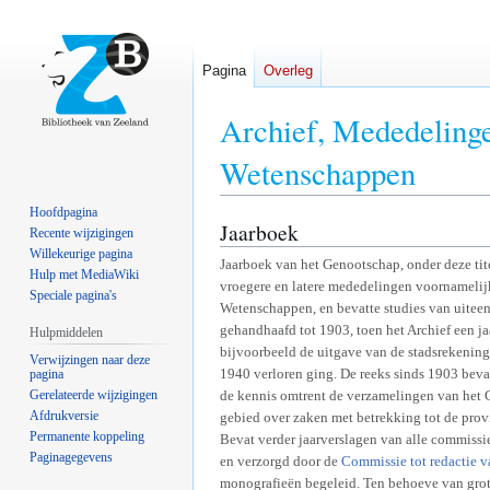
Pagina
Overleg
Archief, Mededeling
Wetenschappen
Hoofdpagina
Jaarboek
Naar
Naar
Recente wijzigingen
navigatie
zoeken
Willekeurige pagina
Jaarboek van het Genootschap, onder deze tit
Hulp met MediaWiki
springen
springen
vroegere en latere mededelingen voornamelij
Speciale pagina's
Wetenschappen, en bevatte studies van uitee
gehandhaafd tot 1903, toen het Archief een ja
Hulpmiddelen
bijvoorbeeld de uitgave van de stadsrekening
Verwijzingen naar deze
1940 verloren ging. De reeks sinds 1903 beva
pagina
Gerelateerde wijzigingen
de kennis omtrent de verzamelingen van het G
Afdrukversie
gebied over zaken met betrekking tot de provi
Permanente koppeling
Bevat verder jaarverslagen van alle commissi
Paginagegevens
en verzorgd door de
Commissie tot redactie v
monografieën begeleid. Ten behoeve van gro