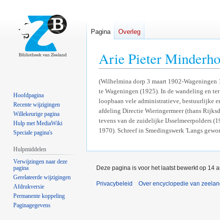
Pagina
Overleg
Arie Pieter Minder
Naar
Naar
(Wilhelmina dorp 3 maart 1902-Wageningen 1
te Wageningen (1925). In de wandeling en ter
navigatie
zoeken
Hoofdpagina
loopbaan vele administratieve, bestuurlijke 
springen
springen
Recente wijzigingen
afdeling Directie Wieringermeer (thans Rijksd
Willekeurige pagina
tevens van de zuidelijke IJsselmeerpolders 
Hulp met MediaWiki
1970). Schreef in Smedingswerk 'Langs gewon
Speciale pagina's
Hulpmiddelen
Verwijzingen naar deze
pagina
Deze pagina is voor het laatst bewerkt op 14
Gerelateerde wijzigingen
Privacybeleid
Over encyclopedie van zeela
Afdrukversie
Permanente koppeling
Paginagegevens