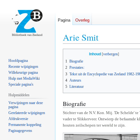
Pagina
Overleg
Arie Smit
Naar
Naar
Inhoud
navigatie
zoeken
Hoofdpagina
1
Biografie
springen
springen
Recente wijzigingen
2
Prestaties:
Willekeurige pagina
3
Tekst uit de Encyclopedie van Zeeland 1982-19
Hulp met MediaWiki
4
Auteurs
Speciale pagina's
5
Literatuur
Hulpmiddelen
Biografie
Verwijzingen naar deze
pagina
Stichter van de N.V. Kon. Mij. 'De Schelde' t
Gerelateerde wijzigingen
Afdrukversie
vader te Slikkerveer. Ontwierp de befaamde kl
Permanente koppeling
houten zeilschepen ter wereld te zijn.
Paginagegevens