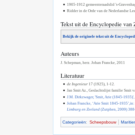
1905-1912 gemeenteraadslid 's-Gravenhag
Ridder in de Orde van de Nederlandse L
Tekst uit de Encyclopedie van
Bekijk de originele tekst uit de Encyclope
Auteurs
J. Schepman, herz. Johan Francke, 2011
Literatuur
de Ingenieur
17 (1925), 1-12.
Jan Smit Az., Geslachtslijst familie Smit 
J.M. Dirkzwager, 'Smit, Arie (1845-1935)
Johan Francke, ‘Arie Smit 1845-1935’,in: 
Limburg en Zeeland
(Zutphen, 2009) 388
Categorieën
:
Scheepsbouw
Mariti