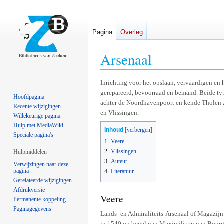
Pagina
Overleg
Arsenaal
Naar
Naar
Inrichting voor het opslaan, vervaardigen en
gerepareerd, bevoorraad en bemand. Beide typ
navigatie
zoeken
Hoofdpagina
achter de Noordhavenpoort en kende Tholen 
springen
springen
Recente wijzigingen
en Vlissingen.
Willekeurige pagina
Hulp met MediaWiki
Inhoud
Speciale pagina's
1
Veere
2
Vlissingen
Hulpmiddelen
3
Auteur
Verwijzingen naar deze
pagina
4
Literatuur
Gerelateerde wijzigingen
Afdrukversie
Veere
Permanente koppeling
Paginagegevens
Lands- en Admiraliteits-Arsenaal of Magazijn
in 1540 op bevel van Maximiliaan van Bourgo