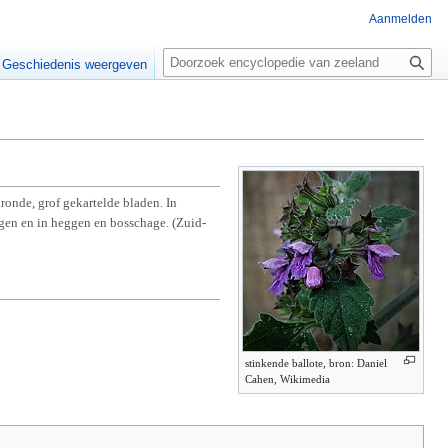
Aanmelden
Z
o
Geschiedenis weergeven
e
k
e
n
onde, grof gekartelde bladen. In
egen en in heggen en bosschage. (Zuid-
stinkende ballote, bron: Daniel
Cahen, Wikimedia