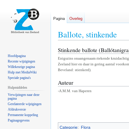
Pagina
Overleg
Ballote, stinkende
Stinkende ballote (Ballótanigra
Naar
Naar
navigatie
zoeken
Hoofdpagina
Enigszins onaangenaam riekende kruidachtige 
springen
springen
Recente wijzigingen
Zeeland hier en daar in gering aantal voorko
Willekeurige pagina
Beveland: stienkerd).
Hulp met MediaWiki
Speciale pagina's
Auteur
Hulpmiddelen
-A.M.M. van Haperen
Verwijzingen naar deze
pagina
Gerelateerde wijzigingen
Afdrukversie
Permanente koppeling
Paginagegevens
Categorie
:
Flora