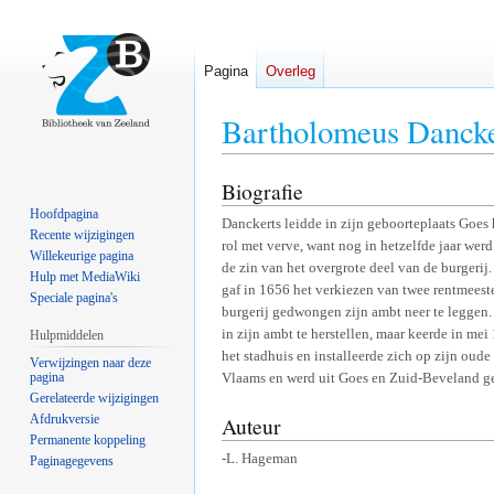
Pagina
Overleg
Bartholomeus Dancke
Biografie
Naar
Naar
navigatie
zoeken
Hoofdpagina
Danckerts leidde in zijn geboorteplaats Goes
springen
springen
Recente wijzigingen
rol met verve, want nog in hetzelfde jaar wer
Willekeurige pagina
de zin van het overgrote deel van de burgerij
Hulp met MediaWiki
gaf in 1656 het verkiezen van twee rentmeest
Speciale pagina's
burgerij gedwongen zijn ambt neer te leggen.
in zijn ambt te herstellen, maar keerde in me
Hulpmiddelen
het stadhuis en installeerde zich op zijn oude
Verwijzingen naar deze
pagina
Vlaams en werd uit Goes en Zuid-Beveland g
Gerelateerde wijzigingen
Auteur
Afdrukversie
Permanente koppeling
-L. Hageman
Paginagegevens