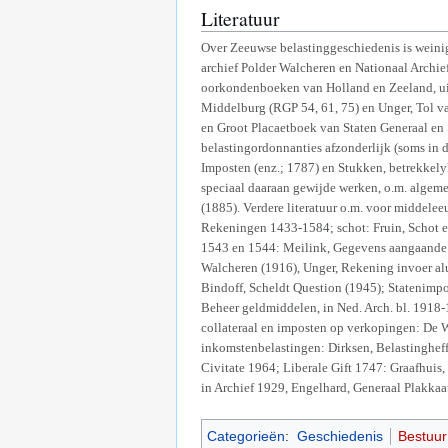
Literatuur
Over Zeeuwse belastinggeschiedenis is weini
archief Polder Walcheren en Nationaal Archi
oorkondenboeken van Holland en Zeeland, ui
Middelburg (RGP 54, 61, 75) en Unger, Tol va
en Groot Placaetboek van Staten Generaal en 
belastingordonnanties afzonderlijk (soms in 
Imposten (enz.; 1787) en Stukken, betrekkelyk
speciaal daaraan gewijde werken, o.m. algem
(1885). Verdere literatuur o.m. voor middele
Rekeningen 1433-1584; schot: Fruin, Schot e
1543 en 1544: Meilink, Gegevens aangaande be
Walcheren (1916), Unger, Rekening invoer alu
Bindoff, Scheldt Question (1945); Statenimpos
Beheer geldmiddelen, in Ned. Arch. bl. 191
collateraal en imposten op verkopingen: De W
inkomstenbelastingen: Dirksen, Belastingheff
Civitate 1964; Liberale Gift 1747: Graafhuis, '
in Archief 1929, Engelhard, Generaal Plakkaa
Categorieën
:
Geschiedenis
Bestuur