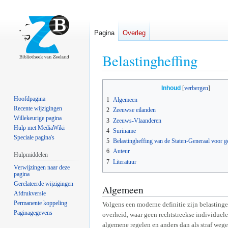
Pagina
Overleg
Belastingheffing
Naar
Naar
Inhoud
navigatie
zoeken
Hoofdpagina
1
Algemeen
springen
springen
Recente wijzigingen
2
Zeeuwse eilanden
Willekeurige pagina
3
Zeeuws-Vlaanderen
Hulp met MediaWiki
4
Suriname
Speciale pagina's
5
Belastingheffing van de Staten-Generaal voor g
6
Auteur
Hulpmiddelen
7
Literatuur
Verwijzingen naar deze
pagina
Gerelateerde wijzigingen
Algemeen
Afdrukversie
Permanente koppeling
Volgens een moderne definitie zijn belasting
Paginagegevens
overheid, waar geen rechtstreekse individuele
algemene regelen en anders dan als straf wege