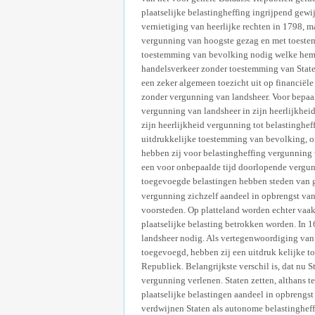
plaatselijke belastingheffing ingrijpend gewi
vernietiging van heerlijke rechten in 1798, m
vergunning van hoogste gezag en met toestem
toestemming van bevolking nodig welke hem
handelsverkeer zonder toestemming van Staten,
een zeker algemeen toezicht uit op financiële 
zonder vergunning van landsheer. Voor bepaal
vergunning van landsheer in zijn heerlijkhei
zijn heerlijkheid vergunning tot belastinghef
uitdrukkelijke toestemming van bevolking, o
hebben zij voor belastingheffing vergunning
een voor onbepaalde tijd doorlopende vergun
toegevoegde belastingen hebben steden van g
vergunning zichzelf aandeel in opbrengst van
voorsteden. Op platteland worden echter vaak
plaatselijke belasting betrokken worden. In 
landsheer nodig. Als vertegenwoordiging van
toegevoegd, hebben zij een uitdruk kelijke 
Republiek. Belangrijkste verschil is, dat nu 
vergunning verlenen. Staten zetten, althans t
plaatselijke belastingen aandeel in opbrengs
verdwijnen Staten als autonome belastingheff