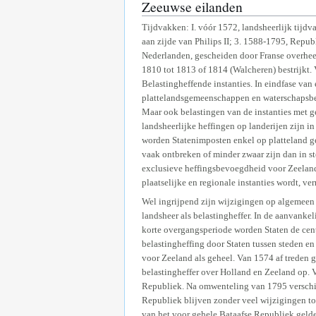
Zeeuwse eilanden
Tijdvakken: I. vóór 1572, landsheerlijk tijd
aan zijde van Philips II; 3. 1588-1795, Repub
Nederlanden, gescheiden door Franse overheers
1810 tot 1813 of 1814 (Walcheren) bestrijkt. 
Belastingheffende instanties. In eindfase van 
plattelandsgemeenschappen en waterschapsbestu
Maar ook belastingen van de instanties met g
landsheerlijke heffingen op landerijen zijn i
worden Statenimposten enkel op platteland geh
vaak ontbreken of minder zwaar zijn dan in ste
exclusieve heffingsbevoegdheid voor Zeeland 
plaatselijke en regionale instanties wordt, v
Wel ingrijpend zijn wijzigingen op algemeen 
landsheer als belastingheffer. In de aanvanke
korte overgangsperiode worden Staten de cent
belastingheffing door Staten tussen steden e
voor Zeeland als geheel. Van 1574 af treden g
belastingheffer over Holland en Zeeland op. 
Republiek. Na omwenteling van 1795 verschijnt
Republiek blijven zonder veel wijzigingen t
van het voor gehele Bataafse Republiek gelde