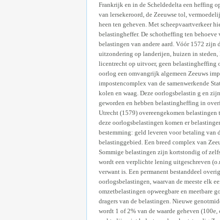
Frankrijk en in de Scheldedelta een heffing 
van lersekeroord, de Zeeuwse tol, vermoedeli
heen ten geheven. Met scheepvaartverkeer hiel
belastingheffer. De schotheffing ten behoeve
belastingen van andere aard. Vóór 1572 zijn d
uitzondering op landerijen, huizen in steden,
licentrecht op uitvoer, geen belastingheffin
oorlog een omvangrijk algemeen Zeeuws impos
impostencomplex van de samenwerkende Staten 
kolen en waag. Deze oorlogsbelastin g en zij
geworden en hebben belastingheffing in over
Utrecht (1579) overeengekomen belastingen te
deze oorlogsbelastingen komen er belastingen
bestemming: geld leveren voor betaling van 
belastinggebied. Een breed complex van Zeeu
Sommige belastingen zijn kortstondig of zelf
wordt een verplichte lening uitgeschreven (o
verwant is. Een permanent bestanddeel over
oorlogsbelastingen, waarvan de meeste elk ee
omzetbelastingen opweegbare en meetbare go
dragers van de belastingen. Nieuwe genotmidd
wordt 1 of 2% van de waarde geheven (100e, c.