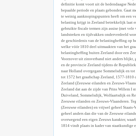
definitie komt voort uit de hedendaagse Nede
bepaalde periode en plaats gebonden. Gaat m
te weinig aanknopingspunten heeft om een vers
belasting krijgt in Zeeland betrekkelijk laat
gebruikte fiscale termen zijn assise (met vel
landstreken en tijdvakken onderverdeeld word
de geschiedenis van de belastingheffing op h
welke vóór 1810 deel uitmaakten van het graa
belastingheffing buiten Zeeland door een Zee
Voorzover uit zinsverband niet anders blijkt
en de provincie Zeeland tijdens de Republie
naar Holland overgegane Sommelsdijk en tot 
tot 1572 het graafschap Zeeland, 1577-1810 
Zeeland (Zeeuwse eilanden en Zeeuws-Vlaande
Zeeland dat aan de zijde van Prins Willem I 
Duiveland, Sommelsdijk, Wolfaartsdijk en Rei
Zeeuwse eilanden en Zeeuws-Vlaanderen. Teg
(Zeeuwse eilanden) en vrijwel geheel Staats
geheel anders dan die van de Zeeuwse eilande
overwegend een eigen Zeeuws karakter, waarb
1814 vindt plaats in kader van staatkundige