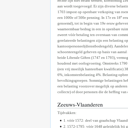
rechte lijn niet belast werden; kortstondig 
aan wordt toegevoegd. Er zijn diverse belast
1703 impost op openbare verkoping van roere
e
een 1000e of 500e penning. In 17e en 18
eeu
genoemd), tot in begin van 19e eeuw geheven.
waarneembaar bedrag in een in openbare ruimt
zweert vóór betaling ten overstaan van commis
gerelateerde belastingen zijn een belasting 
kantoorpersoneel(dienstbodengeld). Aandelen
schoorsteengeld geheven op basis van aantal 
beide Liberale Giften (1747 en 1793), verm
houdend met oorlogvoering. Omstreeks 1790 is
(een vrij moeilijk hanteerbare kwalificatie)
6%, inkomstenbelasting 4%. Belasting-opbren
bevolkingsgroepen. Sommige belastingen hebb
een belasting voorzover mogelijk op anderen 
collecte) of door personen die de heffing van
Zeeuws-Vlaanderen
Tijdvakken:
1. vóór 1572: deel van graafschap Vlaand
2. 1572-1795: vóór 1648 geleidelijk bij 