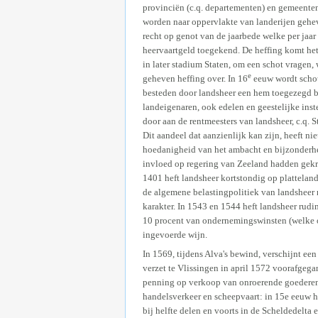
provinciën (c.q. departementen) en gemeente
worden naar oppervlakte van landerijen gehev
recht op genot van de jaarbede welke per jaar
heervaartgeld toegekend. De heffing komt het 
in later stadium Staten, om een schot vragen,
e
geheven heffing over. In 16
eeuw wordt schot
besteden door landsheer een hem toegezegd be
landeigenaren, ook edelen en geestelijke inst
door aan de rentmeesters van landsheer, c.q.
Dit aandeel dat aanzienlijk kan zijn, heeft ni
hoedanigheid van het ambacht en bijzonderhede
invloed op regering van Zeeland hadden gekre
1401 heft landsheer kortstondig op platteland
de algemene belastingpolitiek van landsheer 
karakter. In 1543 en 1544 heft landsheer rud
10 procent van ondernemingswinsten (welke o
ingevoerde wijn.
In 1569, tijdens Alva's bewind, verschijnt e
verzet te Vlissingen in april 1572 voorafgeg
penning op verkoop van onroerende goederen o
handelsverkeer en scheepvaart: in 15e eeuw 
bij helfte delen en voorts in de Scheldedelta