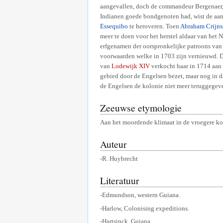
aangevallen, doch de commandeur Bergenaer, 
Indianen goede bondgenoten had, wist de aanva
Essequibo
te heroveren. Toen
Abraham Crijns
meer te doen voor het herstel aldaar van het
erfgenamen der oorspronkelijke patroons van
voorwaarden welke in 1703 zijn vernieuwd. 
van
Lodewijk XIV
verkocht haar in 1714 aan
gebied door de Engelsen bezet, maar nog in d
de Engelsen de kolonie niet meer teruggegev
Zeeuwse etymologie
Aan het moordende klimaat in de vroegere kol
Auteur
-R. Huybrecht
Literatuur
-Edmundson, western Guiana.
-Harlow, Colonising expeditions.
-Hartsinck, Guiana.