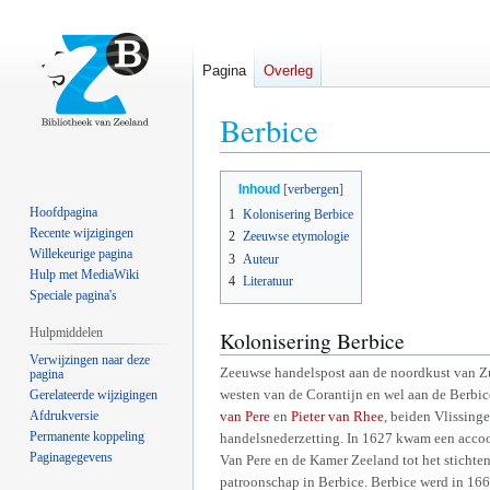
Pagina
Overleg
Berbice
Naar
Naar
Inhoud
navigatie
zoeken
Hoofdpagina
1
Kolonisering Berbice
springen
springen
Recente wijzigingen
2
Zeeuwse etymologie
Willekeurige pagina
3
Auteur
Hulp met MediaWiki
4
Literatuur
Speciale pagina's
Hulpmiddelen
Kolonisering Berbice
Verwijzingen naar deze
Zeeuwse handelspost aan de noordkust van Z
pagina
westen van de Corantijn en wel aan de Berbi
Gerelateerde wijzigingen
Afdrukversie
van Pere
en
Pieter van Rhee
, beiden Vlissinge
Permanente koppeling
handelsnederzetting. In 1627 kwam een accoor
Paginagegevens
Van Pere en de Kamer Zeeland tot het stichte
patroonschap in Berbice. Berbice werd in 16