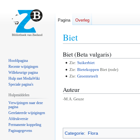
Pagina
Overleg
Biet
Biet (Beta vulgaris)
Naar
Naar
navigatie
zoeken
Hoofdpagina
Zie:
Suikerbiet
springen
springen
Recente wijzigingen
Zie:
Bietekoppen
Biet (rode)
Willekeurige pagina
Zie:
Groenteteelt
Hulp met MediaWiki
Speciale pagina's
Auteur
Hulpmiddelen
-M.A. Geuze
Verwijzingen naar deze
pagina
Gerelateerde wijzigingen
Afdrukversie
Permanente koppeling
Paginagegevens
Categorie
:
Flora