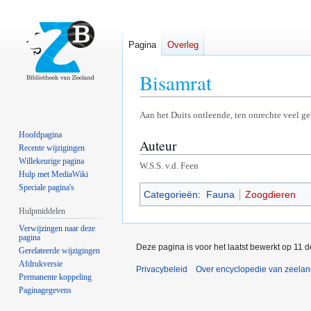
Pagina
Overleg
Bisamrat
Naar
Naar
Aan het Duits ontleende, ten onrechte veel g
navigatie
zoeken
Hoofdpagina
Auteur
springen
springen
Recente wijzigingen
Willekeurige pagina
W.S.S. v.d. Feen
Hulp met MediaWiki
Speciale pagina's
Categorieën
:
Fauna
Zoogdieren
Hulpmiddelen
Verwijzingen naar deze
pagina
Deze pagina is voor het laatst bewerkt op 11 
Gerelateerde wijzigingen
Afdrukversie
Privacybeleid
Over encyclopedie van zeela
Permanente koppeling
Paginagegevens