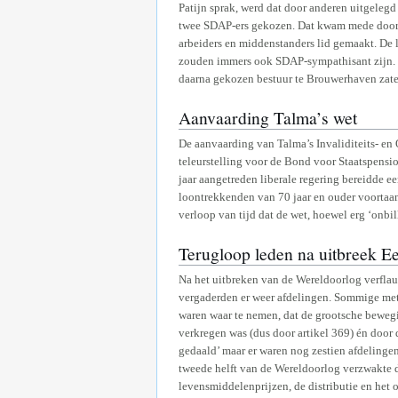
Patijn sprak, werd dat door anderen uitgelegd
twee SDAP-ers gekozen. Dat kwam mede doorda
arbeiders en middenstanders lid gemaakt. De l
zouden immers ook SDAP-sympathisant zijn. Uit
daarna gekozen bestuur te Brouwerhaven zaten
Aanvaarding Talma’s wet
De aanvaarding van Talma’s Invaliditeits- en
teleurstelling voor de Bond voor Staatspensio
jaar aangetreden liberale regering bereidde e
loontrekkenden van 70 jaar en ouder voortaa
verloop van tijd dat de wet, hoewel erg ‘onbil
Terugloop leden na uitbreek E
Na het uitbreken van de Wereldoorlog verfla
vergaderden er weer afdelingen. Sommige met v
waren waar te nemen, dat de grootsche bewegi
verkregen was (dus door artikel 369) én door 
gedaald’ maar er waren nog zestien afdelinge
tweede helft van de Wereldoorlog verzwakte d
levensmiddelenprijzen, de distributie en het