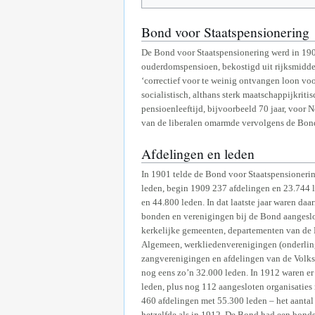
Bond voor Staatspensionering
De Bond voor Staatspensionering werd in 1900
ouderdomspensioen, bekostigd uit rijksmiddel
‘correctief voor te weinig ontvangen loon vo
socialistisch, althans sterk maatschappijkri
pensioenleeftijd, bijvoorbeeld 70 jaar, voor
van de liberalen omarmde vervolgens de Bon
Afdelingen en leden
In 1901 telde de Bond voor Staatspensioneri
leden, begin 1909 237 afdelingen en 23.744 
en 44.800 leden. In dat laatste jaar waren da
bonden en verenigingen bij de Bond aangeslo
kerkelijke gemeenten, departementen van de 
Algemeen, werkliedenverenigingen (onderlin
zangverenigingen en afdelingen van de Volk
nog eens zo’n 32.000 leden. In 1912 waren e
leden, plus nog 112 aangesloten organisaties
460 afdelingen met 55.300 leden – het aanta
hetzelfde als in 1912. De Bond had een bonds