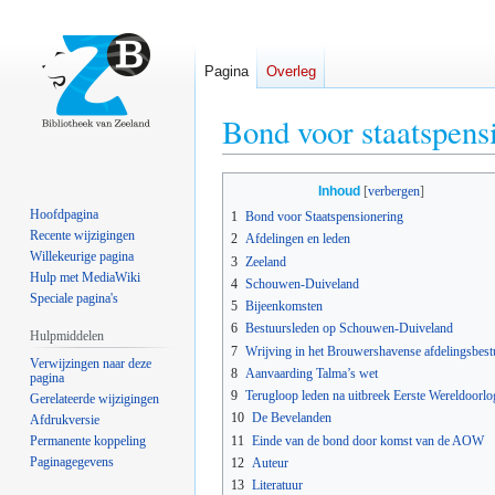
Pagina
Overleg
Bond voor staatspens
Naar
Naar
Inhoud
navigatie
zoeken
Hoofdpagina
1
Bond voor Staatspensionering
springen
springen
Recente wijzigingen
2
Afdelingen en leden
Willekeurige pagina
3
Zeeland
Hulp met MediaWiki
4
Schouwen-Duiveland
Speciale pagina's
5
Bijeenkomsten
6
Bestuursleden op Schouwen-Duiveland
Hulpmiddelen
7
Wrijving in het Brouwershavense afdelingsbest
Verwijzingen naar deze
8
Aanvaarding Talma’s wet
pagina
9
Terugloop leden na uitbreek Eerste Wereldoorlo
Gerelateerde wijzigingen
10
De Bevelanden
Afdrukversie
11
Einde van de bond door komst van de AOW
Permanente koppeling
Paginagegevens
12
Auteur
13
Literatuur