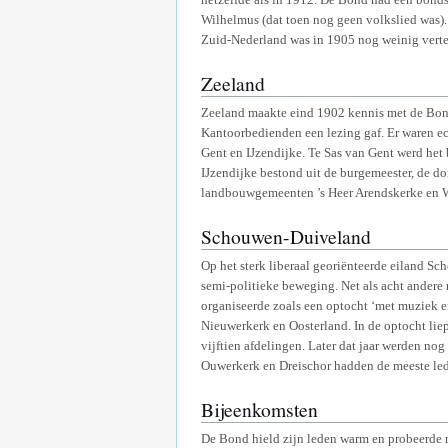
Wilhelmus (dat toen nog geen volkslied was)
Zuid-Nederland was in 1905 nog weinig vert
Zeeland
Zeeland maakte eind 1902 kennis met de Bond
Kantoorbedienden een lezing gaf. Er waren ec
Gent en IJzendijke. Te Sas van Gent werd het
IJzendijke bestond uit de burgemeester, de d
landbouwgemeenten ’s Heer Arendskerke en W
Schouwen-Duiveland
Op het sterk liberaal georiënteerde eiland S
semi-politieke beweging. Net als acht andere
organiseerde zoals een optocht ‘met muziek 
Nieuwerkerk en Oosterland. In de optocht lie
vijftien afdelingen. Later dat jaar werden no
Ouwerkerk en Dreischor hadden de meeste led
Bijeenkomsten
De Bond hield zijn leden warm en probeerde n