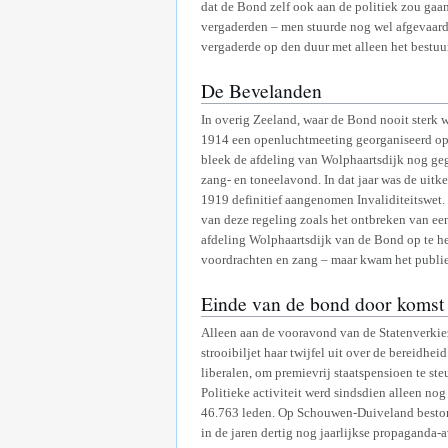
dat de Bond zelf ook aan de politiek zou gaa
vergaderden – men stuurde nog wel afgevaardi
vergaderde op den duur met alleen het bestuu
De Bevelanden
In overig Zeeland, waar de Bond nooit sterk 
1914 een openluchtmeeting georganiseerd op
bleek de afdeling van Wolphaartsdijk nog geg
zang- en toneelavond. In dat jaar was de uitk
1919 definitief aangenomen Invaliditeitswet. 
van deze regeling zoals het ontbreken van e
afdeling Wolphaartsdijk van de Bond op te he
voordrachten en zang – maar kwam het publie
Einde van de bond door koms
Alleen aan de vooravond van de Statenverkie
strooibiljet haar twijfel uit over de bereidh
liberalen, om premievrij staatspensioen te st
Politieke activiteit werd sindsdien alleen no
46.763 leden. Op Schouwen-Duiveland bestonde
in de jaren dertig nog jaarlijkse propaganda-