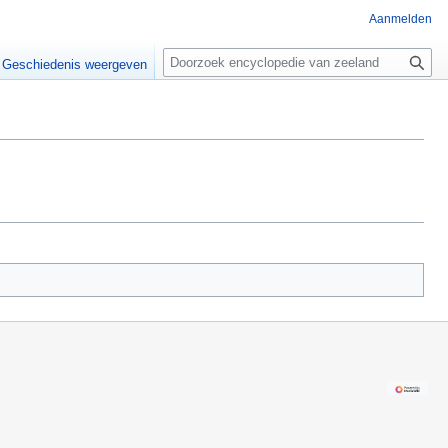
Aanmelden
Z
o
Geschiedenis weergeven
e
k
e
n