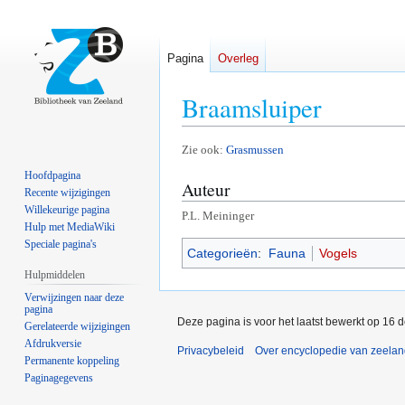
Pagina
Overleg
Braamsluiper
Naar
Naar
Zie ook:
Grasmussen
navigatie
zoeken
Hoofdpagina
Auteur
springen
springen
Recente wijzigingen
Willekeurige pagina
P.L. Meininger
Hulp met MediaWiki
Speciale pagina's
Categorieën
:
Fauna
Vogels
Hulpmiddelen
Verwijzingen naar deze
pagina
Deze pagina is voor het laatst bewerkt op 16 
Gerelateerde wijzigingen
Afdrukversie
Privacybeleid
Over encyclopedie van zeela
Permanente koppeling
Paginagegevens