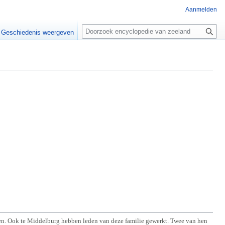
Aanmelden
Z
o
Geschiedenis weergeven
e
k
e
n
den. Ook te Middelburg hebben leden van deze familie gewerkt. Twee van hen