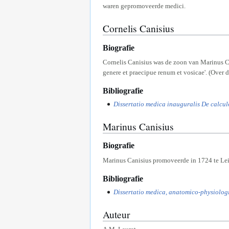
waren gepromoveerde medici.
Cornelis Canisius
Biografie
Cornelis Canisius was de zoon van Marinus Ch
genere et praecipue renum et vosicae'. (Over d
Bibliografie
Dissertatio medica inauguralis De calculo
Marinus Canisius
Biografie
Marinus Canisius promoveerde in 1724 te Lei
Bibliografie
Dissertatio medica, anatomico-physiologi
Auteur