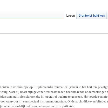
Lezen
Brontekst bekijken
eiden in de chirurgie op `Rupturacordis traumatica' (scheur in het hart ten gevol
lburg, waar hij naast zijn gewone werkzaamheden baanbrekende onderzoekingen ver
ijders aan multiple sclerose, die hij operatief trachtte te genezen. Hij voerde een 
 door, waarvoor hij een speciaal instrument ontwierp. Onderzocht dikke- en blinded
jn verantwoordelijkheidsgevoel tegenover zijn patiënten.