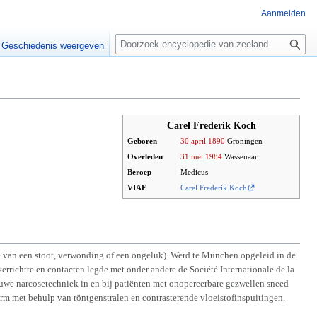
Aanmelden
Z
o
Geschiedenis weergeven
e
k
e
n
Carel Frederik Koch
Geboren
30 april
1890
Groningen
Overleden
31 mei
1984
Wassenaar
Beroep
Medicus
VIAF
Carel Frederik Koch
ge van een stoot, verwonding of een ongeluk). Werd te München opgeleid in de
richtte en contacten legde met onder andere de Société Internationale de la
nieuwe narcosetechniek in en bij patiënten met onopereerbare gezwellen sneed
arm met behulp van röntgenstralen en contrasterende vloeistofinspuitingen.