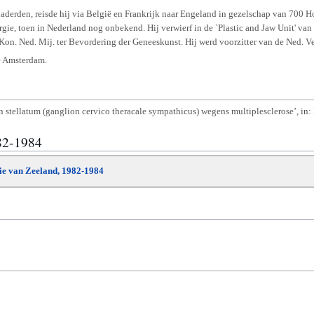
derden, reisde hij via België en Frankrijk naar Engeland in gezelschap van 700 Ho
gie, toen in Nederland nog onbekend. Hij verwierf in de `Plastic and Jaw Unit' van
on. Ned. Mij. ter Bevordering der Geneeskunst. Hij werd voorzitter van de Ned. Ver
te Amsterdam.
stellatum (ganglion cervico theracale sympathicus) wegens multiplesclerose’, in: N.
82-1984
die van Zeeland, 1982-1984