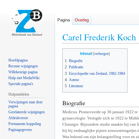
Pagina
Overleg
Carel Frederik Koch
Naar
Naar
Inhoud
navigatie
zoeken
Hoofdpagina
1
Biografie
springen
springen
Recente wijzigingen
2
Publicatie
Willekeurige pagina
3
Encyclopedie van Zeeland, 1982-1984
Hulp met MediaWiki
4
Auteur
Speciale pagina's
5
Literatuur
Hulpmiddelen
Biografie
Verwijzingen naar deze
pagina
Medicus. Promoveerde op 30 januari 1922 te L
Gerelateerde wijzigingen
Afdrukversie
gynaecologie. Vestigde zich in 1922 te Midde
Permanente koppeling
Chirurgie. Bijzondere studie maakte hij van l
Paginagegevens
hij bij ondraaglijke pijnen zenuwstrengetjes
Was bekend om zijn belangstelling voor en zi