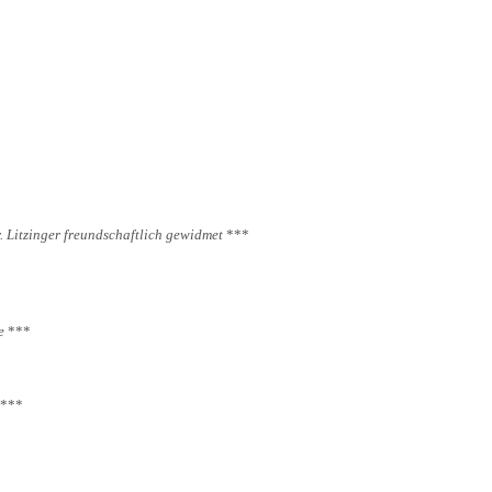
r. Litzinger freundschaftlich gewidmet
***
e
***
***