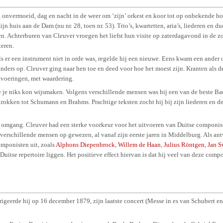
, onvermoeid, dag en nacht in de weer om ‘zijn’ orkest en koor tot op onbekende h
 huis aan de Dam (nu nr. 28, toen nr. 53). Trio’s, kwartetten, aria’s, liederen en d
n. Achterburen van Cleuver vroegen het liefst hun visite op zaterdagavond in de z
eren.
Als er een instrument niet in orde was, regelde hij een nieuwe. Eens kwam een ander 
anders op. Cleuver ging naar hen toe en deed voor hoe het moest zijn. Kranten als 
tvoeringen, met waardering.
 je niks kon wijsmaken. Volgens verschillende mensen was hij een van de beste Bac
etrokken tot Schumann en Brahms. Prachtige teksten zocht hij bij zijn liederen en 
 de omgang. Cleuver had een sterke voorkeur voor het uitvoeren van Duitse componis
or verschillende mensen op gewezen, al vanaf zijn eerste jaren in Middelburg. Als an
mponisten uit, zoals
Alphons Diepenbrock
,
Willem de Haan
,
Julius Röntgen
,
Jan S
Duitse repertoire liggen. Het positieve effect hiervan is dat hij veel van deze compo
irigeerde hij op 16 december 1879, zijn laatste concert (Messe in es van Schubert e