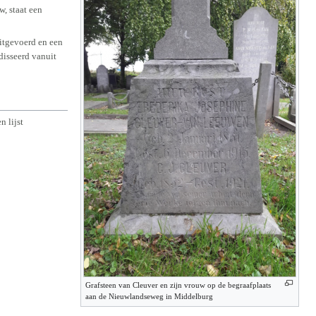
w, staat een
itgevoerd en een
disseerd vanuit
n lijst
Grafsteen van Cleuver en zijn vrouw op de begraafplaats
aan de Nieuwlandseweg in Middelburg