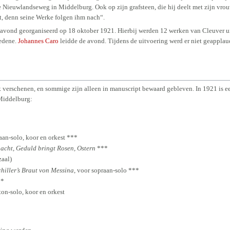
de Nieuwlandseweg in Middelburg. Ook op zijn grafsteen, die hij deelt met zijn vrou
t, denn seine Werke folgen ihm nach“.
avond georganiseerd op 18 oktober 1921. Hierbij werden 12 werken van Cleuver u
ledene.
Johannes Caro
leidde de avond. Tijdens de uitvoering werd er niet geapplau
k verschenen, en sommige zijn alleen in manuscript bewaard gebleven. In 1921 is ee
Middelburg:
raan-solo, koor en orkest ***
nacht, Geduld bringt Rosen, Ostern
***
aal)
chiller’s Braut von Messina
, voor sopraan-solo ***
**
iton-solo, koor en orkest