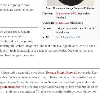
er had een jongere broer,
Bron: Documentatiemap Zeeuwse Bibliotheek
en, met als docenten onder
Geboren
15 november
1852
Niederpleis,
Duitsland
Overleden
14 juli
1921
Middelburg
Beroep
Dirigent, componist, pianist, violist en
gen ze een zoon, Johann
muziekleraar
en samen muziek, tot
VIAF
Carl Johann Cleuver
 beste stuk,
De Profundis
,
fkomstig uit Brahms‘
Requiem
: “Ihr habt nun Traurigkeit, aber ich will euch
oot hij toch de muziek in te gaan, net als zijn vader. Deze hielp hem met
t meer heeft mogen meemaken.
n Uitspanning
waar hij de overleden
Herman Joseph Kirrwald
opvolgde. Zeer
ot daarom de stemmen te testen. Hieruit bleek dat de partijen verdeeld waren
angvereniging kreeg steeds meer behoefte aan een begeleidingsorkest, en dit
gs Mannenkoor
. Van deze drie organisaties was hij tot kort voor zijn dood de
t, pianoleraar en zangleraar. Volgens een van zijn leerlingen was hij tactvol