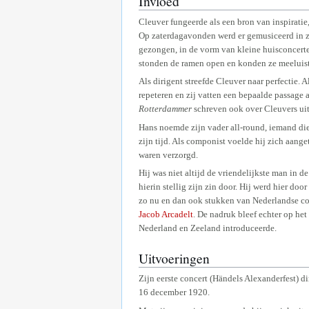
Invloed
Cleuver fungeerde als een bron van inspiratie
Op zaterdagavonden werd er gemusiceerd in zijn
gezongen, in de vorm van kleine huisconcerte
stonden de ramen open en konden ze meeluist
Als dirigent streefde Cleuver naar perfectie. 
repeteren en zij vatten een bepaalde passage 
Rotterdammer
schreven ook over Cleuvers ui
Hans noemde zijn vader all-round, iemand die
zijn tijd. Als componist voelde hij zich aang
waren verzorgd.
Hij was niet altijd de vriendelijkste man in
hierin stellig zijn zin door. Hij werd hier do
zo nu en dan ook stukken van Nederlandse co
Jacob Arcadelt
. De nadruk bleef echter op het 
Nederland en Zeeland introduceerde.
Uitvoeringen
Zijn eerste concert (Händels Alexanderfest) d
16 december 1920.