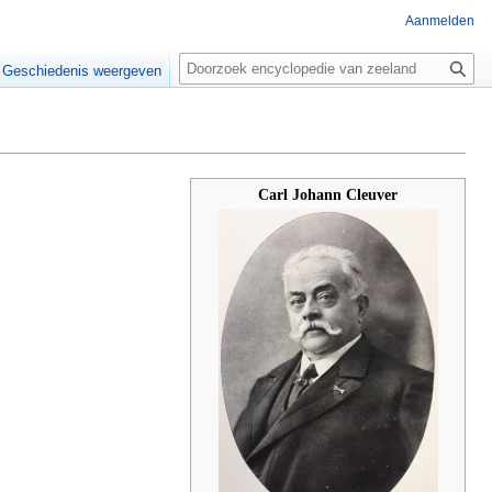
Aanmelden
Z
o
Geschiedenis weergeven
e
k
e
n
Carl Johann Cleuver