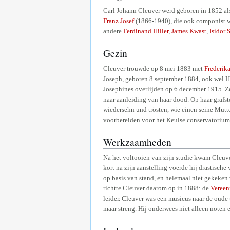
Carl Johann Cleuver werd geboren in 1852 a
Franz Josef
(1866-1940), die ook componist wa
andere
Ferdinand Hiller
,
James Kwast
,
Isidor 
Gezin
Cleuver trouwde op 8 mei 1883 met
Frederik
Joseph, geboren 8 september 1884, ook wel 
Josephines overlijden op 6 december 1915. Ze
naar aanleiding van haar dood. Op haar grafs
wiedersehn und trösten, wie einen seine Mutte
voorbereiden voor het Keulse conservatorium.
Werkzaamheden
Na het voltooien van zijn studie kwam Cleuv
kort na zijn aanstelling voerde hij drastisch
op basis van stand, en helemaal niet gekeken 
richtte Cleuver daarom op in 1888: de
Vereen
leider. Cleuver was een musicus naar de oude t
maar streng. Hij onderwees niet alleen noten