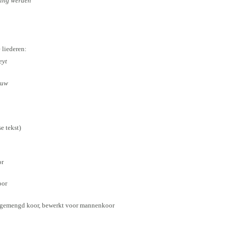
ling werden
liederen:
eyt
euw
se tekst)
or
oor
r gemengd koor, bewerkt voor mannenkoor