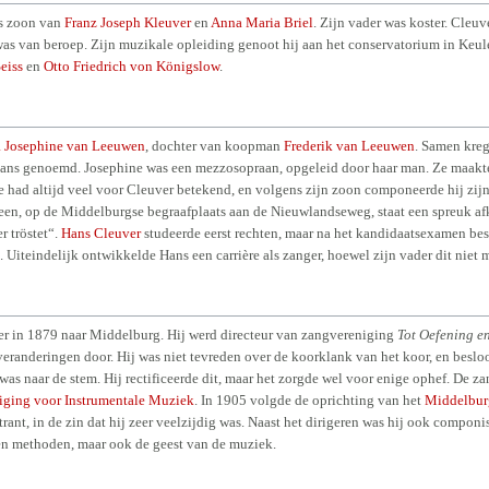
ls zoon van
Franz Joseph Kleuver
en
Anna Maria Briel
. Zijn vader was koster. Cleuv
s van beroep. Zijn muzikale opleiding genoot hij aan het conservatorium in Keul
Seiss
en
Otto Friedrich von Königslow
.
a Josephine van Leeuwen
, dochter van koopman
Frederik van Leeuwen
. Samen kre
Hans genoemd. Josephine was een mezzosopraan, opgeleid door haar man. Ze maakt
 had altijd veel voor Cleuver betekend, en volgens zijn zoon componeerde hij zijn
teen, op de Middelburgse begraafplaats aan de Nieuwlandseweg, staat een spreuk a
r tröstet“.
Hans Cleuver
studeerde eerst rechten, maar na het kandidaatsexamen besl
 Uiteindelijk ontwikkelde Hans een carrière als zanger, hoewel zijn vader dit nie
er in 1879 naar Middelburg. Hij werd directeur van zangvereniging
Tot Oefening e
e veranderingen door. Hij was niet tevreden over de koorklank van het koor, en beslo
was naar de stem. Hij rectificeerde dit, maar het zorgde wel voor enige ophef. De z
iging voor Instrumentale Muziek
. In 1905 volgde de oprichting van het
Middelbur
rant, in de zin dat hij zeer veelzijdig was. Naast het dirigeren was hij ook componis
 en methoden, maar ook de geest van de muziek.