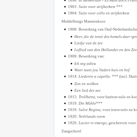
1898:
In Memoriam
+
Es muss doch Früh
1903:
Suite voor strijkorkest
***
1904:
Suite voor cello en strijkorkest
Middelburgs Mannenkoor:
1908: Bewerking van Oud-Nederlandsche 
Heer, die de tente des hemels daer spr
Liedje van de zee
Loflied van den Hollander en den Ze
1909: Bewerking van:
Ick seg adieu
Waer staet jou Vaders huis en hof
1914:
Liederen a capella
: *** (incl. Duit
Zon en wolken
Een lied der zee
1915:
Trollhetta
, voor bariton-solo en ko
1919:
Die Mühle
***
1919:
Salve Regina
, voor tenor-solo en k
1920:
Neêrlands roem
1920:
Luctor et emergo
, gescherven voo
Zangschool: