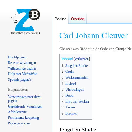
Pagina
Overleg
Carl Johann Cleuver
Naar
Naar
Cleuver was Ridder in de Orde van Oranje-Na
navigatie
zoeken
Hoofdpagina
Inhoud
springen
springen
Recente wijzigingen
1
Jeugd en Studie
Willekeurige pagina
2
Gezin
Hulp met MediaWiki
3
Werkzaamheden
Speciale pagina's
4
Invloed
5
Uitvoeringen
Hulpmiddelen
6
Dood
Verwijzingen naar deze
pagina
7
Lijst van Werken
Gerelateerde wijzigingen
8
Auteur
Afdrukversie
9
Bronnen
Permanente koppeling
Paginagegevens
Jeugd en Studie