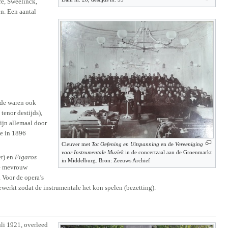
ré, Sweelinck,
n. Een aantal
igde waren ook
enor destijds),
zijn allemaal door
ie in 1896
Cleuver met
Tot Oefening en Uitspanning
en de
Vereeniging
voor Instrumentale Muziek
in de concertzaal aan de Groenmarkt
r) en
Figaros
in Middelburg. Bron: Zeeuws Archief
re mevrouw
 Voor de opera’s
werkt zodat de instrumentale het kon spelen (bezetting).
uli 1921, overleed