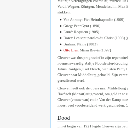
Met zijn verenigingen voerde hij muziek uit 
Verdi, Wagner, Röntgen, Mendelssohn, Max Bru
stukken:
Van Anrooy: Piet Heinrhapsodie (1909)
Grieg: Peer Gynt (1890)
Fauré: Requiem (1905)
Doret: Les sept paroles du Christ (1903) 
Brahms: Nänie (1883)
Otto Lies
: Missa Brevis (1897)
Cleuver was dus progressief in zijn repertoir
noemenswaardig. Aaltje Noordewier-Reddingius
Julius Röntgen, Carl Flesch, pianisten Percy G
Cleuver naar Middelburg gehaald. Zijn vereni
gerealiseerd werd.
Cleuver heeft ook de opera naar Middelburg
Hochzeit
(Mozart) uitgevoerd, om geld in te 
Cleuver (vrouw van) en dr. Van der Kamp mee,
moest veel voorbereidend werk geschieden. Cl
Dood
In het begin van 1921 legde Cleuver zijn betr