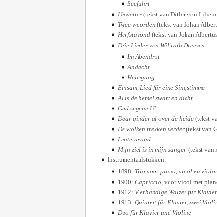
Seefahrt
Unwetter
(tekst van Ditler von Lilien
Twee woorden
(tekst van Johan Alber
Herfstavond
(tekst van Johan Albertu
Drie Lieder von Willrath Dreesen
:
Im Abendrot
Andacht
Heimgang
Einsam, Lied für eine Singstimme
Al is de hemel zwart en dicht
God zegene U!
Daar ginder al over de heide
(tekst v
De wolken trekken verder
(tekst van G
Lente-avond
Mijn ziel is in mijn zangen
(tekst van 
Instrumentaalstukken:
1898:
Trio voor piano, viool en violo
1900:
Capriccio
, voor viool met pia
1912:
Vierhändige Walzer für Klavier
1913:
Quintett für Klavier, zwei Violi
Duo für Klavier und Violine