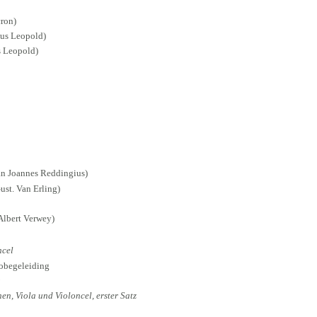
cron)
tus Leopold)
s Leopold)
an Joannes Reddingius)
ust. Van Erling)
Albert Verwey)
ncel
nobegeleiding
nen, Viola und Violoncel, erster Satz