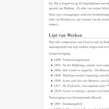
hij. Hij is begraven op de begraafplaats aan 
spreuk van Brahms: „Er ruhe von seiner Arbei
Door zijn verenigingen werd een herdenkings
stuk van Beethoven, op verzoek van de over
respect.
Lijst van Werken
Niet alle composities van Cleuver zijn in dru
samengesteld van zijn werken uitgevoerd in 
Zangvereniging:
1888:
Palmsonntagmorgen
1892:
An die Hoffnung
, cantate voor sop
1894:
Drei Lieder a cappella: Um Mitter
1896:
Wijdings-cantate
(opening concertz
1909:
Scène und Arie der Beatrice, aus S
1917:
De Profundis
, voor sopraan-solo *
1919:
Luctor et emergo
, cantate voor bar
Vereeniging voor Instrumentale Muziek:
1891:
Stimmungsbild