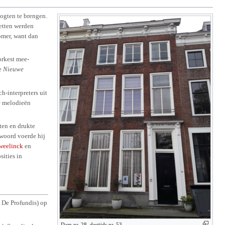
oogten te brengen.
uetten werden
omer, want dan
orkest mee-
de
Nieuwe
h-interpreters uit
de melodieën
ten en drukte
twoord voerde hij
weelinck
en
sities in
n De Profundis) op
Dam nr. 28, destijds nr. 53