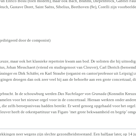
van Enrico Bossi (toen modern), maar ook Bach, Brahms, Diepenbrock, Gabriel Fau
ch, Gustave Doret, Saint Saëns, Sibelius, Beethoven (9e), Corelli zijn voorbeelde
(gedirigeerd door de componist)
ekeuze, maar ook het klassieke repertoire kwam aan bod. De solisten die hij uitnod
, Johan Messchaert (vriend en studiegenoot van Cleuver), Carl Dierich (beroemd t
rainger en Dirk Schäfer, en Karl Straube (organist en cantor/professor uit Leipzig) 
gingen droegen dan ook zeer veel bij aan de behoefte aan een grote concertzaal, d
 gebracht. In de schouwburg werden
Das Nachtlager von Granada
(Konradin Kreuze
zamelen voor het nieuwe orgel voor in de concertzaal. Hieraan werkten onder ande
 die zelfs beroepsniveau hadden bereikt. Er werd genoeg opgehaald voor het orgel.
euver heeft de orkestpartituur van Figaro ‘met grote bekwaamheid en begrip’ omge
ekkingen neer wegens zijn slechte gezondheidstoestand. Een halfjaar later, op 14 j