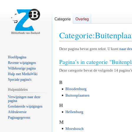
Categorie
Overleg
Categorie
:
Buitenplaa
Naar
Naar
Deze pagina bevat geen tekst. U kunt
naar de
navigatie
zoeken
Hoofdpagina
Pagina’s in categorie "Buitenp
springen
springen
Recente wijzigingen
Willekeurige pagina
Deze categorie bevat de volgende 14 pagina’s,
Hulp met MediaWiki
Speciale pagina's
B
Bloodenburg
Hulpmiddelen
Buitenplaatsen
Verwijzingen naar deze
pagina
H
Gerelateerde wijzigingen
Hellenburg
Afdrukversie
Paginagegevens
M
Moesbosch