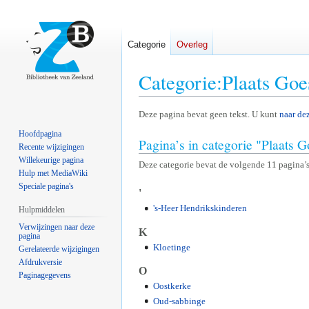
Categorie
Overleg
Categorie
:
Plaats Goe
Naar
Naar
Deze pagina bevat geen tekst. U kunt
naar de
navigatie
zoeken
Hoofdpagina
Pagina’s in categorie "Plaats 
springen
springen
Recente wijzigingen
Willekeurige pagina
Deze categorie bevat de volgende 11 pagina’s,
Hulp met MediaWiki
Speciale pagina's
'
's-Heer Hendrikskinderen
Hulpmiddelen
Verwijzingen naar deze
K
pagina
Kloetinge
Gerelateerde wijzigingen
Afdrukversie
O
Paginagegevens
Oostkerke
Oud-sabbinge