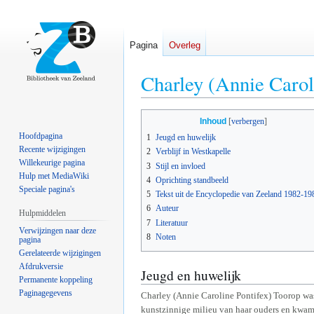
Pagina
Overleg
Charley (Annie Carol
Naar
Naar
Inhoud
navigatie
zoeken
Hoofdpagina
1
Jeugd en huwelijk
springen
springen
Recente wijzigingen
2
Verblijf in Westkapelle
Willekeurige pagina
3
Stijl en invloed
Hulp met MediaWiki
4
Oprichting standbeeld
Speciale pagina's
5
Tekst uit de Encyclopedie van Zeeland 1982-19
6
Auteur
Hulpmiddelen
7
Literatuur
Verwijzingen naar deze
8
Noten
pagina
Gerelateerde wijzigingen
Afdrukversie
Jeugd en huwelijk
Permanente koppeling
Paginagegevens
Charley (Annie Caroline Pontifex) Toorop was
kunstzinnige milieu van haar ouders en kwam 