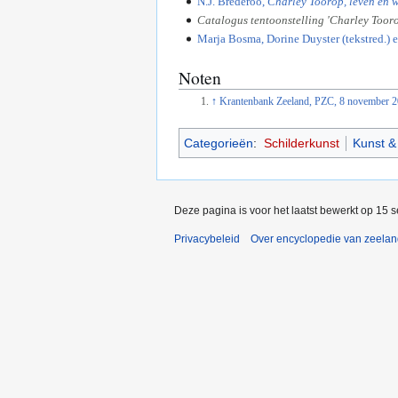
N.J. Brederoo,
Charley Toorop, leven en 
Catalogus tentoonstelling 'Charley Toor
Marja Bosma, Dorine Duyster (tekstred.) 
Noten
↑
Krantenbank Zeeland, PZC, 8 november 2
Categorieën
:
Schilderkunst
Kunst & 
Deze pagina is voor het laatst bewerkt op 15 
Privacybeleid
Over encyclopedie van zeela