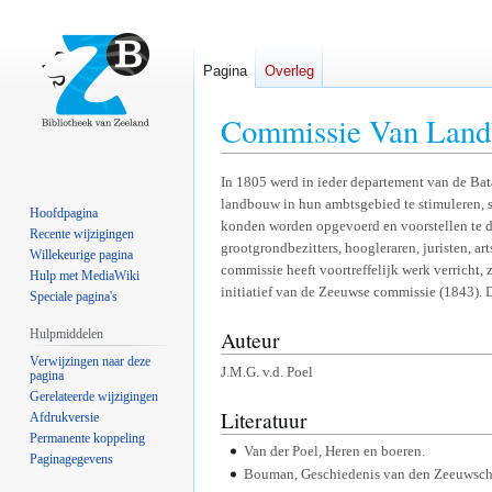
Pagina
Overleg
Commissie Van Lan
Naar
Naar
In 1805 werd in ieder departement van de Ba
landbouw in hun ambtsgebied te stimuleren, st
navigatie
zoeken
Hoofdpagina
konden worden opgevoerd en voorstellen te d
springen
springen
Recente wijzigingen
grootgrondbezitters, hoogleraren, juristen, a
Willekeurige pagina
commissie heeft voortreffelijk werk verricht,
Hulp met MediaWiki
initiatief van de Zeeuwse commissie (1843).
Speciale pagina's
Auteur
Hulpmiddelen
Verwijzingen naar deze
J.M.G. v.d. Poel
pagina
Gerelateerde wijzigingen
Literatuur
Afdrukversie
Permanente koppeling
Van der Poel, Heren en boeren.
Paginagegevens
Bouman, Geschiedenis van den Zeeuwsc