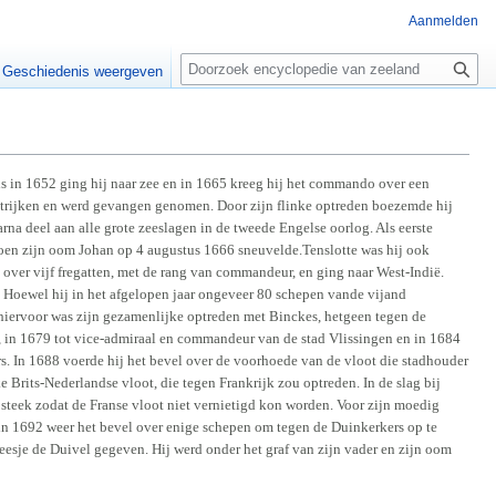
Aanmelden
Z
o
Geschiedenis weergeven
e
k
e
n
 in 1652 ging hij naar zee en in 1665 kreeg hij het commando over een
 strijken en werd gevangen genomen. Door zijn flinke optreden boezemde hij
rna deel aan alle grote zeeslagen in de tweede Engelse oorlog. Als eerste
 toen zijn oom Johan op 4 augustus 1666 sneuvelde.Tenslotte was hij ook
 over vijf fregatten, met de rang van commandeur, en ging naar West-Indië.
. Hoewel hij in het afgelopen jaar ongeveer 80 schepen vande vijand
 hiervoor was zijn gezamenlijke optreden met Binckes, hetgeen tegen de
 in 1679 tot vice-admiraal en commandeur van de stad Vlissingen en in 1684
ers. In 1688 voerde hij het bevel over de voorhoede van de vloot die stadhouder
 Brits-Nederlandse vloot, die tegen Frankrijk zou optreden. In de slag bij
e steek zodat de Franse vloot niet vernietigd kon worden. Voor zijn moedig
 in 1692 weer het bevel over enige schepen om tegen de Duinkerkers op te
esje de Duivel gegeven. Hij werd onder het graf van zijn vader en zijn oom