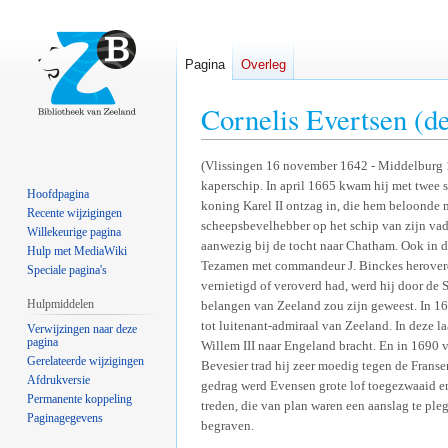
Pagina
Overleg
Cornelis Evertsen (
Naar
Naar
(Vlissingen 16 november 1642 - Middelburg 1
kaperschip. In april 1665 kwam hij met twee 
navigatie
zoeken
Hoofdpagina
koning Karel II ontzag in, die hem beloonde m
springen
springen
Recente wijzigingen
scheepsbevelhebber op het schip van zijn vad
Willekeurige pagina
aanwezig bij de tocht naar Chatham. Ook in de
Hulp met MediaWiki
Tezamen met commandeur J. Binckes heroverde 
Speciale pagina's
vernietigd of veroverd had, werd hij door de
Hulpmiddelen
belangen van Zeeland zou zijn geweest. In 1
tot luitenant-admiraal van Zeeland. In deze l
Verwijzingen naar deze
pagina
Willem III naar Engeland bracht. En in 1690 v
Gerelateerde wijzigingen
Bevesier trad hij zeer moedig tegen de Franse
Afdrukversie
gedrag werd Evensen grote lof toegezwaaid en
Permanente koppeling
treden, die van plan waren een aanslag te pl
Paginagegevens
begraven.