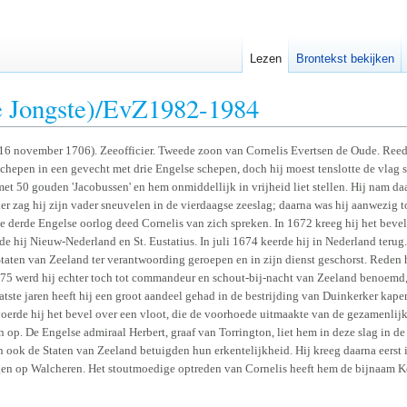
Lezen
Brontekst bekijken
de Jongste)/EvZ1982-1984
6 november 1706). Zeeofficier. Tweede zoon van Cornelis Evertsen de Oude. Reeds
schepen in een gevecht met drie Engelse schepen, doch hij moest tenslotte de vlag
et 50 gouden 'Jacobussen' en hem onmiddellijk in vrijheid liet stellen. Hij nam daa
er zag hij zijn vader sneuvelen in de vierdaagse zeeslag; daarna was hij aanwezig
 derde Engelse oorlog deed Cornelis van zich spreken. In 1672 kreeg hij het bevel
hij Nieuw-Nederland en St. Eustatius. In juli 1674 keerde hij in Nederland terug
 Staten van Zeeland ter verantwoording geroepen en in zijn dienst geschorst. Reden
675 werd hij echter toch tot commandeur en schout-bij-nacht van Zeeland benoemd,
aatste jaren heeft hij een groot aandeel gehad in de bestrijding van Duinkerker kap
oerde hij het bevel over een vloot, die de voorhoede uitmaakte van de gezamenlijke
n op. De Engelse admiraal Herbert, graaf van Torrington, liet hem in deze slag in d
 ook de Staten van Zeeland betuigden hun erkentelijkheid. Hij kreeg daarna eerst
egen op Walcheren. Het stoutmoedige optreden van Cornelis heeft hem de bijnaam Ke