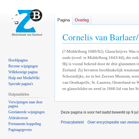
Pagina
Overleg
Cornelis van Barlae
Naar
Naar
(?-Middelburg 1680/82). Glasschrijver. Was 
oude (overl. te Middelburg 1643/44), die ook
navigatie
zoeken
Hoofdpagina
Hij is vooral bekend door de drie glasramen i
springen
springen
Recente wijzigingen
Zeeland. Zij bevatten hoofdzakelijk renaissa
Willekeurige pagina
Schoondijke, nu in het Zeeuws Museum, wordt
Hulp met MediaWiki
van Oostkapelle, St.-Laurens, Oosterland en W
Speciale pagina's
en glasschilder en werd in 1666 lid van het St
Hulpmiddelen
Verwijzingen naar deze
pagina
Gerelateerde wijzigingen
Deze pagina is voor het laatst bewerkt op 9 ju
Afdrukversie
Privacybeleid
Over encyclopedie van zeela
Permanente koppeling
Paginagegevens