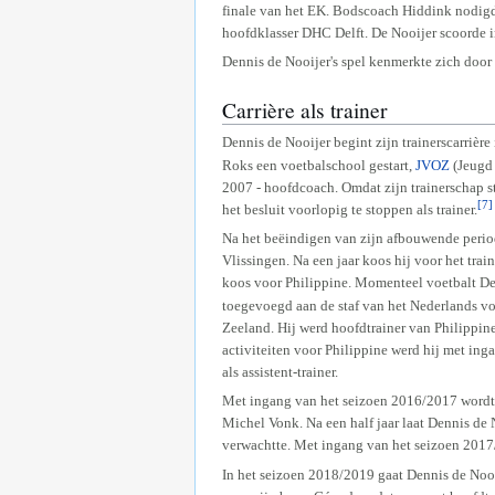
finale van het EK. Bodscoach Hiddink nodigde 
hoofdklasser DHC Delft. De Nooijer scoorde i
Dennis de Nooijer's spel kenmerkte zich door 
Carrière als trainer
Dennis de Nooijer begint zijn trainerscarrièr
Roks een voetbalschool gestart,
JVOZ
(Jeugd 
2007 - hoofdcoach. Omdat zijn trainerschap s
[7]
het besluit voorlopig te stoppen als trainer.
Na het beëindigen van zijn afbouwende period
Vlissingen. Na een jaar koos hij voor het trai
koos voor Philippine. Momenteel voetbalt Den
toegevoegd aan de staf van het Nederlands voe
Zeeland. Hij werd hoofdtrainer van Philippine.
activiteiten voor Philippine werd hij met ing
als assistent-trainer.
Met ingang van het seizoen 2016/2017 wordt De
Michel Vonk. Na een half jaar laat Dennis de 
verwachtte. Met ingang van het seizoen 2017
In het seizoen 2018/2019 gaat Dennis de Nooij