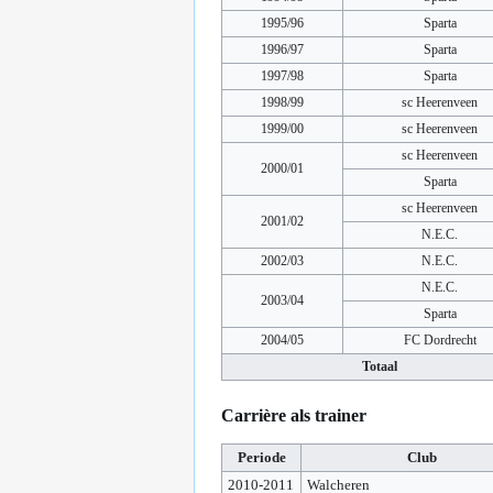
1995/96
Sparta
1996/97
Sparta
1997/98
Sparta
1998/99
sc Heerenveen
1999/00
sc Heerenveen
sc Heerenveen
2000/01
Sparta
sc Heerenveen
2001/02
N.E.C.
2002/03
N.E.C.
N.E.C.
2003/04
Sparta
2004/05
FC Dordrecht
Totaal
Carrière als trainer
Periode
Club
2010-2011
Walcheren