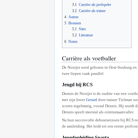
3.1
Carrière als profspeler
3.2
Carrière als trainer
4
Auteur
5
Bronnen
5.1
Sites
5.2
Literatuur
6
Noten
Carrière als voetballer
De Nooijer werd geboren in Oost-Souburg en i
twee liepen vaak parallel.
Jeugd bij RCS
Dennis de Nooijer is de oudste van een voetba
met zijn broer
Gerard
door trainer Tielman wor
scoren regelmatig, vooral Dennis. Hij wordt 
Dennis speelt meestal als centrumaanvaller.
Na hun succesvolle debuutseizoen bij RCS too
de aanleiding. Het leidt tot een eerste profco
Jeugdopleiding Sparta