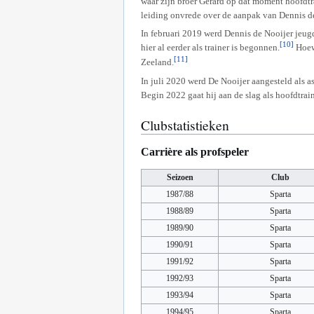
waar zijn broer Gérard op dat moment hoofdtr
leiding onvrede over de aanpak van Dennis de
In februari 2019 werd Dennis de Nooijer jeugd
[10]
hier al eerder als trainer is begonnen.
Hoewe
[11]
Zeeland.
In juli 2020 werd De Nooijer aangesteld als as
Begin 2022 gaat hij aan de slag als hoofdtrai
Clubstatistieken
Carrière als profspeler
Seizoen
Club
1987/88
Sparta
1988/89
Sparta
1989/90
Sparta
1990/91
Sparta
1991/92
Sparta
1992/93
Sparta
1993/94
Sparta
1994/95
Sparta