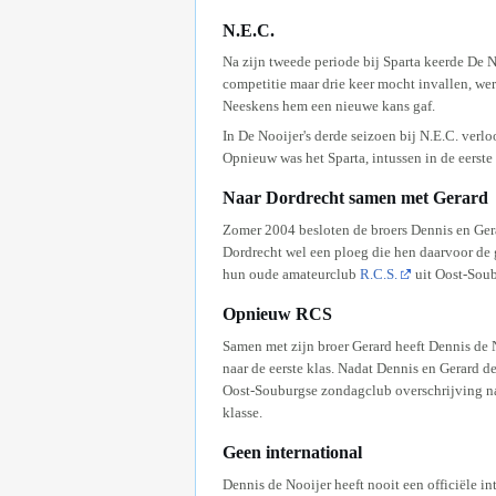
N.E.C.
Na zijn tweede periode bij Sparta keerde De N
competitie maar drie keer mocht invallen, we
Neeskens hem een nieuwe kans gaf.
In De Nooijer's derde seizoen bij N.E.C. verl
Opnieuw was het Sparta, intussen in de eerste d
Naar Dordrecht samen met Gerard
Zomer 2004 besloten de broers Dennis en Gera
Dordrecht wel een ploeg die hen daarvoor de 
hun oude amateurclub
R.C.S.
uit Oost-Soub
Opnieuw RCS
Samen met zijn broer Gerard heeft Dennis de 
naar de eerste klas. Nadat Dennis en Gerard de
Oost-Souburgse zondagclub overschrijving naa
klasse.
Geen international
Dennis de Nooijer heeft nooit een officiële int