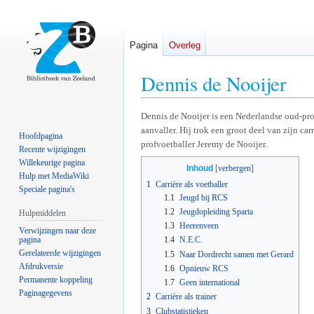
Pagina
Overleg
Dennis de Nooijer
Naar
Naar
Dennis de Nooijer is een Nederlandse oud-prof
aanvaller. Hij trok een groot deel van zijn car
navigatie
zoeken
Hoofdpagina
profvoetballer Jeremy de Nooijer.
springen
springen
Recente wijzigingen
Willekeurige pagina
Inhoud
Hulp met MediaWiki
1
Carrière als voetballer
Speciale pagina's
1.1
Jeugd bij RCS
1.2
Jeugdopleiding Sparta
Hulpmiddelen
1.3
Heerenveen
Verwijzingen naar deze
pagina
1.4
N.E.C.
Gerelateerde wijzigingen
1.5
Naar Dordrecht samen met Gerard
Afdrukversie
1.6
Opnieuw RCS
Permanente koppeling
1.7
Geen international
Paginagegevens
2
Carrière als trainer
3
Clubstatistieken