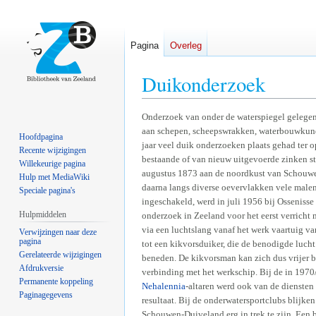
Pagina
Overleg
Duikonderzoek
Naar
Naar
Onderzoek van onder de waterspiegel gelegen
aan schepen, scheepswrakken, waterbouwkund
navigatie
zoeken
Hoofdpagina
jaar veel duik onderzoeken plaats gehad ter 
springen
springen
Recente wijzigingen
bestaande of van nieuw uitgevoerde zinken st
Willekeurige pagina
augustus 1873 aan de noordkust van Schouwen 
Hulp met MediaWiki
daarna langs diverse oevervlakken vele malen
Speciale pagina's
ingeschakeld, werd in juli 1956 bij Osseniss
Hulpmiddelen
onderzoek in Zeeland voor het eerst verrich
via een luchtslang vanaf het werk vaartuig va
Verwijzingen naar deze
pagina
tot een kikvorsduiker, die de benodigde luch
Gerelateerde wijzigingen
beneden. De kikvorsman kan zich dus vrijer b
Afdrukversie
verbinding met het werkschip. Bij de in 1970
Permanente koppeling
Nehalennia
-altaren werd ook van de diensten
Paginagegevens
resultaat. Bij de onderwatersportclubs blijk
Schouwen-Duiveland erg in trek te zijn. Een 