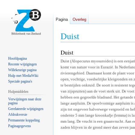
Pagina
Overleg
Duist
Duist
Naar
Naar
navigatie
zoeken
Hoofdpagina
Duist (Alopecurus myosuroides) is een eenjari
springen
springen
Recente wijzigingen
komt van nature voor in Eurazië. In Nederlan
Willekeurige pagina
rivierengebied. Daarnaast komt de plant voo
Hulp met MediaWiki
open, vochtige, voedselrijke kleigronden en 
Speciale pagina's
te bestrijden onkruid. De soort is resistent 
van zijspruiten) aan de voet sterk uit. De voe
Hulpmiddelen
hebben een gegroefde bladrand. Het getande to
Verwijzingen naar deze
pagina
lange aarpluim. De spoelvormige aarpluim is 
Gerelateerde wijzigingen
zijn tot ongeveer halverwege vergroeid en he
Afdrukversie
onderste 5 mm lange kroonkafje (lemma) is lan
Permanente koppeling
mm lang. De vrucht is een graanvrucht. Aan 
Paginagegevens
zaden blijven in de grond meer dan zeven jaa