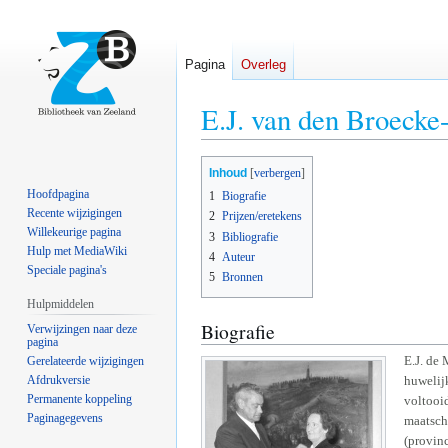
Pagina
Overleg
E.J. van den Broeck
Naar
Naar
Inhoud
navigatie
zoeken
Hoofdpagina
1
Biografie
springen
springen
Recente wijzigingen
2
Prijzen/eretekens
Willekeurige pagina
3
Bibliografie
Hulp met MediaWiki
4
Auteur
Speciale pagina's
5
Bronnen
Hulpmiddelen
Biografie
Verwijzingen naar deze
pagina
E.J. de
Gerelateerde wijzigingen
Afdrukversie
huwelij
Permanente koppeling
voltooid
Paginagegevens
maatsch
(provin