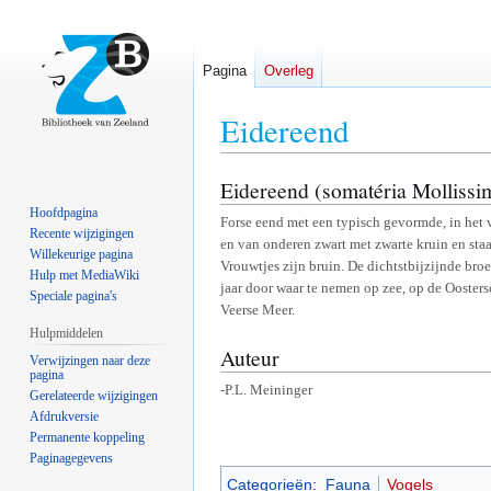
Pagina
Overleg
Eidereend
Eidereend (somatéria Mollissi
Naar
Naar
navigatie
zoeken
Hoofdpagina
Forse eend met een typisch gevormde, in het
springen
springen
Recente wijzigingen
en van onderen zwart met zwarte kruin en sta
Willekeurige pagina
Vrouwtjes zijn bruin. De dichtstbijzijnde br
Hulp met MediaWiki
jaar door waar te nemen op zee, op de Ooster
Speciale pagina's
Veerse Meer.
Hulpmiddelen
Auteur
Verwijzingen naar deze
pagina
-P.L. Meininger
Gerelateerde wijzigingen
Afdrukversie
Permanente koppeling
Paginagegevens
Categorieën
:
Fauna
Vogels