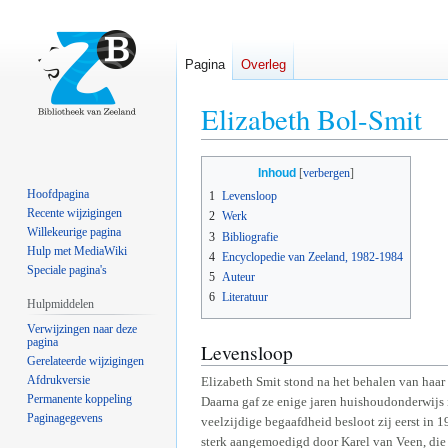
Pagina
Overleg
Elizabeth Bol-Smit
Naar
Naar
Inhoud
navigatie
zoeken
Hoofdpagina
1
Levensloop
springen
springen
Recente wijzigingen
2
Werk
Willekeurige pagina
3
Bibliografie
Hulp met MediaWiki
4
Encyclopedie van Zeeland, 1982-1984
Speciale pagina's
5
Auteur
6
Literatuur
Hulpmiddelen
Verwijzingen naar deze
pagina
Levensloop
Gerelateerde wijzigingen
Afdrukversie
Elizabeth Smit stond na het behalen van haar
Permanente koppeling
Daarna gaf ze enige jaren huishoudonderwijs
Paginagegevens
veelzijdige begaafdheid besloot zij eerst in 
sterk aangemoedigd door Karel van Veen, die 