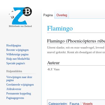
Pagina
Overleg
Flamingo
Flamingo (Phoenicópterus rúb
Naar
Naar
navigatie
zoeken
Hoofdpagina
Uiterst slanke, wit en roze waadvogel, levend
springen
springen
Recente wijzigingen
snavel geknikt. Komt als dwaalgast of door o
Willekeurige pagina
Hulp met MediaWiki
Auteur
Speciale pagina's
-K.F. Vaas
Hulpmiddelen
Verwijzingen naar deze
pagina
Gerelateerde wijzigingen
Afdrukversie
Permanente koppeling
Paginagegevens
Categorieën
:
Fauna
Vogels