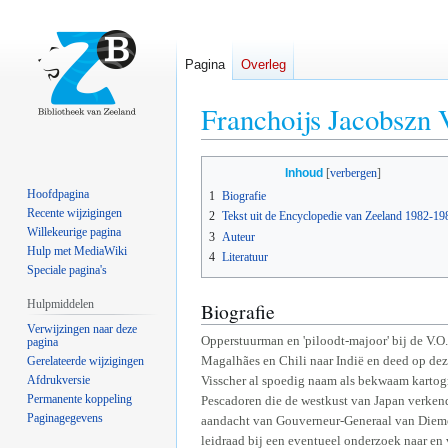
Pagina
Overleg
Franchoijs Jacobszn 
Naar
Naar
Inhoud
navigatie
zoeken
Hoofdpagina
1
Biografie
springen
springen
Recente wijzigingen
2
Tekst uit de Encyclopedie van Zeeland 1982-19
Willekeurige pagina
3
Auteur
Hulp met MediaWiki
4
Literatuur
Speciale pagina's
Hulpmiddelen
Biografie
Verwijzingen naar deze
Opperstuurman en 'piloodt-majoor' bij de V.O.
pagina
Magalhães en Chili naar Indië en deed op deze
Gerelateerde wijzigingen
Afdrukversie
Visscher al spoedig naam als bekwaam kartogra
Permanente koppeling
Pescadoren die de westkust van Japan verkende
Paginagegevens
aandacht van Gouverneur-Generaal van Diemen
leidraad bij een eventueel onderzoek naar en 