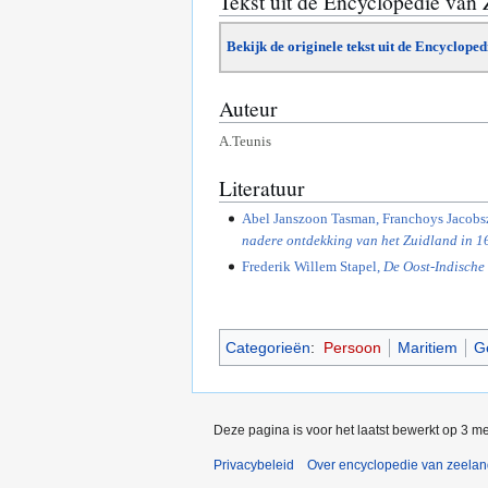
Tekst uit de Encyclopedie van
Bekijk de originele tekst uit de Encyclope
Auteur
A.Teunis
Literatuur
Abel Janszoon Tasman, Franchoys Jacobs
nadere ontdekking van het Zuidland in 1
Frederik Willem Stapel,
De Oost-Indische
Categorieën
:
Persoon
Maritiem
G
Deze pagina is voor het laatst bewerkt op 3 m
Privacybeleid
Over encyclopedie van zeela