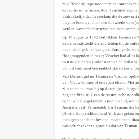
zijn 'Beschrijvinge noopende het ontdecken 
expeditie uit te rusten. Abel Tasman kreeg de 
uitdrukkelijk dat 'in saecken, die de zeevaert
mayoor Francoys Jacobsen de tweede stem (sa
werden, wesende dese reyse met syne communi
Op 14 augustus 1642 vertrokken Tasman en V
de beroemde tocht die zou leiden tot de ontd
merendeels gebied 'van geen Europysche volc
Hoogmogenden in bezit; Visscher had alles ke
wist nu dat er ten zuidoosten van de Indische
van dit continent een makkelijke en korte ro
Van Diemen gaf nu Tasman en Visscher opdrac
van Nieuw-Guinee of een apart eiland. Met a
zijn eerste reis was hij op de terugweg lang
nog een flink stuk van de Australische noordk
conclusie zijn gekomen is niet bekend, want h
Australië vast. Vermoedelijk is Tasman, die 
(Australische) schiereiland York aan gekomen.
toen geen aandacht besteed, maar terecht draa
was echter zeker zo groot als dat van Tasman.