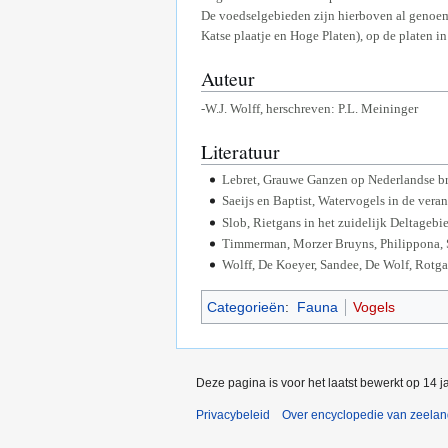
De voedselgebieden zijn hierboven al genoem
Katse plaatje en Hoge Platen), op de platen 
Auteur
-W.J. Wolff, herschreven: P.L. Meininger
Literatuur
Lebret, Grauwe Ganzen op Nederlandse br
Saeijs en Baptist, Watervogels in de vera
Slob, Rietgans in het zuidelijk Deltagebi
Timmerman, Morzer Bruyns, Philippona, S
Wolff, De Koeyer, Sandee, De Wolf, Rotga
Categorieën
:
Fauna
Vogels
Deze pagina is voor het laatst bewerkt op 14 
Privacybeleid
Over encyclopedie van zeela