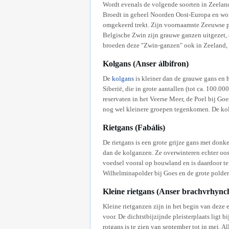
Wordt evenals de volgende soorten in Zeeland 
Broedt in geheel Noorden Oost-Europa en word
omgekeerd trekt. Zijn voornaamste Zeeuwse pl
Belgische Zwin zijn grauwe ganzen uitgezet, 
broeden deze "Zwin-ganzen" ook in Zeeland, 
Kolgans (Anser álbifron)
De
kolgans
is kleiner dan de grauwe gans en 
Siberië, die in grote aantallen (tot ca. 100
reservaten in het Veerse Meer, de Poel bij Go
nog wel kleinere groepen tegenkomen. De kol
Rietgans (Fabális)
De rietgans is een grote grijze gans met donk
dan de kolganzen. Ze overwinteren echter oost
voedsel vooral op bouwland en is daardoor t
Wilhelminapolder bij Goes en de grote polde
Kleine rietgans (Anser brachvrhync
Kleine rietganzen zijn in het begin van deze
voor. De dichtstbijzijnde pleisterplaats ligt
rotgans is te zien van september tot in mei. 