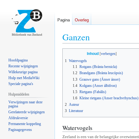
Pagina
Overleg
Ganzen
Naar
Naar
Inhoud
navigatie
zoeken
Hoofdpagina
1
Watervogels
springen
springen
Recente wijzigingen
1.1
Rotgans (Bránta bernicla)
Willekeurige pagina
1.2
Brandgans (Bránta leucópsis)
Hulp met MediaWiki
1.3
Grauwe gans (Ánser ánser)
Speciale pagina's
1.4
Kolgans (Anser álbifron)
1.5
Rietgans (Fabális)
Hulpmiddelen
1.6
Kleine rietgans (Anser brachvrhynchus)
Verwijzingen naar deze
2
Auteur
pagina
3
Literatuur
Gerelateerde wijzigingen
Afdrukversie
Permanente koppeling
Watervogels
Paginagegevens
Zeeland is een van de belangrijke overwinter