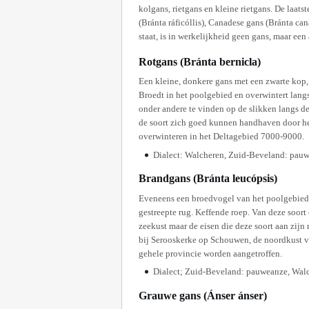
kolgans, rietgans en kleine rietgans. De laat
(Bránta ráficóllis), Canadese gans (Bránta c
staat, is in werkelijkheid geen gans, maar een
Rotgans (Bránta bernicla)
Een kleine, donkere gans met een zwarte kop, 
Broedt in het poolgebied en overwintert langs
onder andere te vinden op de slikken langs d
de soort zich goed kunnen handhaven door het
overwinteren in het Deltagebied 7000-9000.
Dialect: Walcheren, Zuid-Beveland: pauw
Brandgans (Bránta leucópsis)
Eveneens een broedvogel van het poolgebied. He
gestreepte rug. Keffende roep. Van deze soort
zeekust maar de eisen die deze soort aan zijn
bij Serooskerke op Schouwen, de noordkust v
gehele provincie worden aangetroffen.
Dialect; Zuid-Beveland: pauweanze, Walc
Grauwe gans (Ánser ánser)